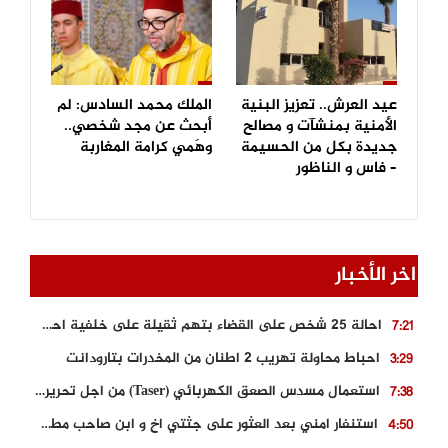
عيد العرش.. تعزيز البنية
الملك محمد السادس: لم
الأمنية بمنشآت و مصالح
أبحث عن مجد شخصي..
جديدة بكل من الحسيمة
وهَمي كرامة المغاربة
– فاس و الناظور
اخر الأخبار
احالة 25 شخص على القضاء بتهم ثقيلة على خلفية احداث المناطق الشمالية
7:21
احباط محاولة تهريب 2 اطنان من المخدرات بتارودانت
3:29
استعمال مسدس الصعق الكهربائي (Taser) من اجل تحرير شابة محتجزة
7:38
استنفار امني بعد العثور على جثتي اخ و ابن صاحب مطعم اسماك مشهور بطنجة
4:50