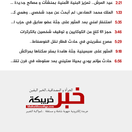
عيد العرش.. تعزيز البنية الأمنية بمنشآت و مصالح جديدة بكل من الحسيمة – فاس و الناظور
2:21
الملك محمد السادس: لم أبحث عن مجد شخصي.. وهَمي كرامة المغاربة
1:33
استنفار امني بعد العثور على جثة عضو سابق في حزب المصباح بالقنيطرة..
5:35
حجز 61 كلغ من الكوكايين و توقيف شخصين بالكركرات
3:46
مصرع عشريني في حادث قطار نقل الفوسفاط..
5:29
العثور على سبعينية جثة هامدة بمقر سكناها بمراكش
9:18
حادث مؤلم يودي بحياة ستيني بعد سقوطه في فرن تقليدي “للجير”
6:56
مصرع شابة ثلاثينية إثر سقوط سيارتها من منحدر خطير بالجرف الأصفر
3:02
توقيف “رضى الطالياني” بتهمة القيادة في حالة سكر و رفضه الامتثال للأمن
3:04
العثور على جثة سبعيني مدفونة بعد أسابيع من اختفائه الغامض
6:42
نادي المحامين بالمغرب يدخل على الخط قضية وفاة مهاجر مغربي ببولونيا
4:40