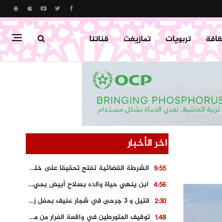
قافة
تربويات
تمازيغت
قناتنا
اخر الأخبار
الشرطة القضائية تفتح تحقيقا على خلفية اتهامات زائفة أدلت بها مرشحة للهجرة السرية
9:55
ابن ينهي حياة والده بسلاح أبيض بحي “تامومنت” بخنيفرة
4:56
قتيل و 3 جرحى في شجار عنيف بحفل زفاف بسوق اليبت
2:30
توقيف المتورطين في واقعة الفرار من محطة وقود و حجز السيارة
1:48