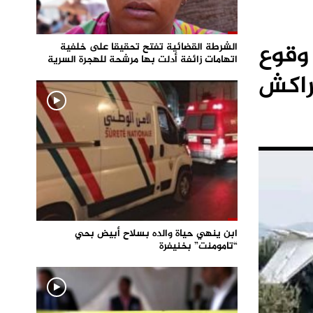
وقوع
الشرطة القضائية تفتح تحقيقا على خلفية
اتهامات زائفة أدلت بها مرشحة للهجرة السرية
راكش
ابن ينهي حياة والده بسلاح أبيض بحي
“تامومنت” بخنيفرة