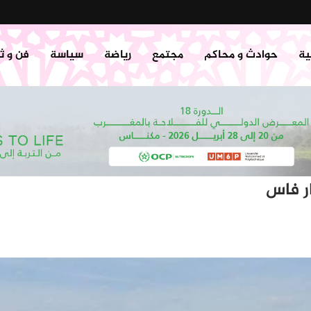
ية
حوادث و محاكم
مجتمع
رياضة
سياسة
فن و ث
ر فاس