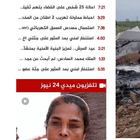
احالة 25 شخص على القضاء بتهم ثقيلة على خلفية احداث المناطق الشمالية
7:21
احباط محاولة تهريب 2 اطنان من المخدرات بتارودانت
3:29
استعمال مسدس الصعق الكهربائي (Taser) من اجل تحرير شابة محتجزة
7:38
استنفار امني بعد العثور على جثتي اخ و ابن صاحب مطعم اسماك مشهور بطنجة
4:50
عيد العرش.. تعزيز البنية الأمنية بمنشآت و مصالح جديدة بكل من الحسيمة – فاس و الناظور
2:21
الملك محمد السادس: لم أبحث عن مجد شخصي.. وهَمي كرامة المغاربة
1:33
استنفار امني بعد العثور على جثة عضو سابق في حزب المصباح بالقنيطرة..
5:35
حجز 61 كلغ من الكوكايين و توقيف شخصين بالكركرات
3:46
تلفزيون ميدي 24 نيوز
مصرع عشريني في حادث قطار نقل الفوسفاط..
5:29
العثور على سبعينية جثة هامدة بمقر سكناها بمراكش
9:18
حادث مؤلم يودي بحياة ستيني بعد سقوطه في فرن تقليدي “للجير”
6:56