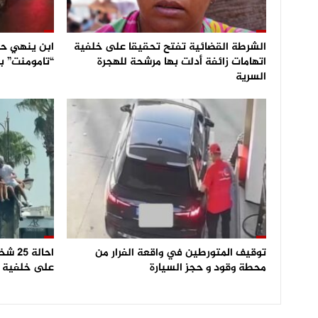
الشرطة القضائية تفتح تحقيقا على خلفية
ابن ينهي حي
اتهامات زائفة أدلت بها مرشحة للهجرة
“تامومنت” ب
السرية
توقيف المتورطين في واقعة الفرار من
احالة
محطة وقود و حجز السيارة
على خلفية ا