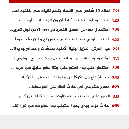
احالة 25 شخص على القضاء بتهم ثقيلة على خلفية احداث المناطق الشمالية
7:21
احباط محاولة تهريب 2 اطنان من المخدرات بتارودانت
3:29
استعمال مسدس الصعق الكهربائي (Taser) من اجل تحرير شابة محتجزة
7:38
استنفار امني بعد العثور على جثتي اخ و ابن صاحب مطعم اسماك مشهور بطنجة
4:50
عيد العرش.. تعزيز البنية الأمنية بمنشآت و مصالح جديدة بكل من الحسيمة – فاس و الناظور
2:21
الملك محمد السادس: لم أبحث عن مجد شخصي.. وهَمي كرامة المغاربة
1:33
استنفار امني بعد العثور على جثة عضو سابق في حزب المصباح بالقنيطرة..
5:35
حجز 61 كلغ من الكوكايين و توقيف شخصين بالكركرات
3:46
مصرع عشريني في حادث قطار نقل الفوسفاط..
5:29
العثور على سبعينية جثة هامدة بمقر سكناها بمراكش
9:18
حادث مؤلم يودي بحياة ستيني بعد سقوطه في فرن تقليدي “للجير”
6:56
مصرع شابة ثلاثينية إثر سقوط سيارتها من منحدر خطير بالجرف الأصفر
3:02
توقيف “رضى الطالياني” بتهمة القيادة في حالة سكر و رفضه الامتثال للأمن
3:04