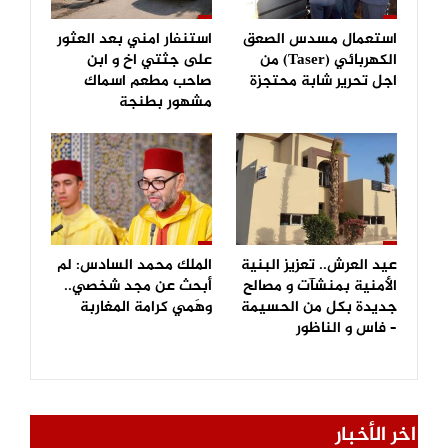
استعمال مسدس الصعق
استنفار امني بعد العثور
الكهربائي (Taser) من
على جثتي اخ و ابن
اجل تحرير شابة محتجزة
صاحب مطعم اسماك
مشهور بطنجة
عيد العرش.. تعزيز البنية
الملك محمد السادس: لم
الأمنية بمنشآت و مصالح
أبحث عن مجد شخصي..
جديدة بكل من الحسيمة
وهَمي كرامة المغاربة
– فاس و الناظور
اخر الأخبار