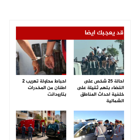
قد يعجبك ايضا
احالة 25 شخص على
احباط محاولة تهريب 2
القضاء بتهم ثقيلة على
اطنان من المخدرات
خلفية احداث المناطق
بتارودانت
الشمالية