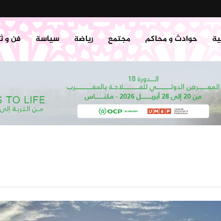
ية
حوادث و محاكم
مجتمع
رياضة
سياسة
فن و ث