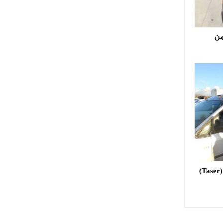
من
استعمال مسدس الصعق الكهربائي (Taser)