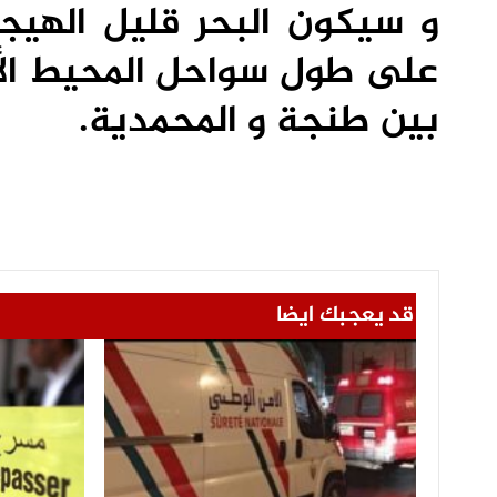
و سيكون البحر قليل الهيجا
على طول سواحل المحيط الأط
بين طنجة و المحمدية.
قد يعجبك ايضا