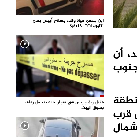
ابن ينهي حياة والده بسلاح أبيض بحي
“تامومنت” بخنيفرة
د، أن
جنوب
نطقة
قتيل و 3 جرحى في شجار عنيف بحفل زفاف
بسوق اليبت
 قرب
شمال