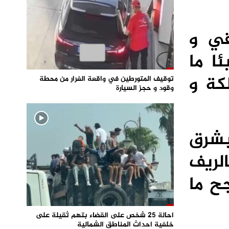
قي و
ا ما
كة و
توقيف المتورطين في واقعة الفرار من محطة
وقود و حجز السيارة
2 درجة مئوية بشرق
ا بين 10 و 16 درجة بالريف
ح ما
احالة 25 شخص على القضاء بتهم ثقيلة على
خلفية احداث المناطق الشمالية