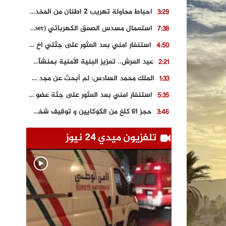
احباط محاولة تهريب 2 اطنان من المخدرات بتارودانت
3:29
استعمال مسدس الصعق الكهربائي (Taser) من اجل تحرير شابة محتجزة
7:38
استنفار امني بعد العثور على جثتي اخ و ابن صاحب مطعم اسماك مشهور بطنجة
4:50
عيد العرش.. تعزيز البنية الأمنية بمنشآت و مصالح جديدة بكل من الحسيمة – فاس و الناظور
2:21
الملك محمد السادس: لم أبحث عن مجد شخصي.. وهَمي كرامة المغاربة
1:33
استنفار امني بعد العثور على جثة عضو سابق في حزب المصباح بالقنيطرة..
5:35
حجز 61 كلغ من الكوكايين و توقيف شخصين بالكركرات
3:46
مصرع عشريني في حادث قطار نقل الفوسفاط..
5:29
تلفزيون ميدي 24 نيوز
العثور على سبعينية جثة هامدة بمقر سكناها بمراكش
9:18
حادث مؤلم يودي بحياة ستيني بعد سقوطه في فرن تقليدي “للجير”
6:56
مصرع شابة ثلاثينية إثر سقوط سيارتها من منحدر خطير بالجرف الأصفر
3:02