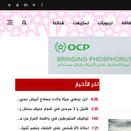
قافة
تربويات
تمازيغت
قناتنا
اخر الأخبار
ابن ينهي حياة والده بسلاح أبيض بحي “تامومنت” بخنيفرة
4:56
قتيل و 3 جرحى في شجار عنيف بحفل زفاف بسوق اليبت
2:30
توقيف المتورطين في واقعة الفرار من محطة وقود و حجز السيارة
1:48
احالة 25 شخص على القضاء بتهم ثقيلة على خلفية احداث المناطق الشمالية
7:21