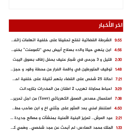
اخر الأخبار
الشرطة القضائية تفتح تحقيقا على خلفية اتهامات زائفة أدلت بها مرشحة للهجرة السرية
9:55
ابن ينهي حياة والده بسلاح أبيض بحي “تامومنت” بخنيفرة
4:56
قتيل و 3 جرحى في شجار عنيف بحفل زفاف بسوق اليبت
2:30
توقيف المتورطين في واقعة الفرار من محطة وقود و حجز السيارة
1:48
احالة 25 شخص على القضاء بتهم ثقيلة على خلفية احداث المناطق الشمالية
7:21
احباط محاولة تهريب 2 اطنان من المخدرات بتارودانت
3:29
استعمال مسدس الصعق الكهربائي (Taser) من اجل تحرير شابة محتجزة
7:38
استنفار امني بعد العثور على جثتي اخ و ابن صاحب مطعم اسماك مشهور بطنجة
4:50
عيد العرش.. تعزيز البنية الأمنية بمنشآت و مصالح جديدة بكل من الحسيمة – فاس و الناظور
2:21
الملك محمد السادس: لم أبحث عن مجد شخصي.. وهَمي كرامة المغاربة
1:33