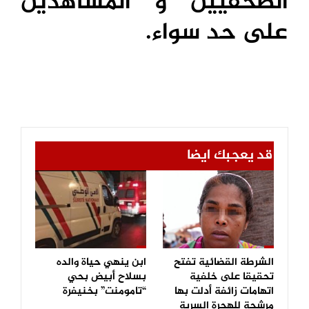
الصحفيين و المشاهدين
على حد سواء.
قد يعجبك ايضا
الشرطة القضائية تفتح
ابن ينهي حياة والده
تحقيقا على خلفية
بسلاح أبيض بحي
اتهامات زائفة أدلت بها
“تامومنت” بخنيفرة
مرشحة للهجرة السرية