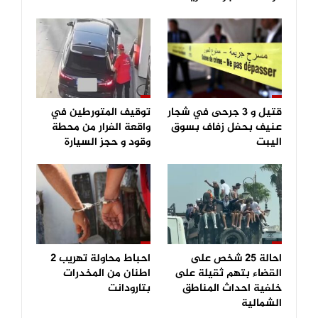
قتيل و 3 جرحى في شجار
توقيف المتورطين في
عنيف بحفل زفاف بسوق
واقعة الفرار من محطة
اليبت
وقود و حجز السيارة
احالة 25 شخص على
احباط محاولة تهريب 2
القضاء بتهم ثقيلة على
اطنان من المخدرات
خلفية احداث المناطق
بتارودانت
الشمالية