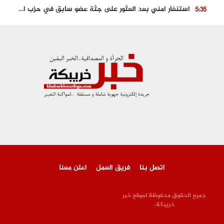
استنفار امني بعد العثور على جثة عضو سابق في حزب المصباح بالقنيطرة..
5:35
حجز 61 كلغ من الكوكايين و توقيف شخصين بالكركرات
3:46
مصرع عشريني في حادث قطار نقل الفوسفاط..
5:29
العثور على سبعينية جثة هامدة بمقر سكناها بمراكش
9:18
حادث مؤلم يودي بحياة ستيني بعد سقوطه في فرن تقليدي “للجير”
6:56
اتصل بنا
فريق العمل
اعلن معنا
جميع الحقوق محفوظة لموقع خبر
خريبكة.