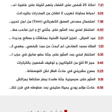
احالة 25 شخص على القضاء بتهم ثقيلة على خلفية احداث المناطق الشمالية
7:21
احباط محاولة تهريب 2 اطنان من المخدرات بتارودانت
3:29
استعمال مسدس الصعق الكهربائي (Taser) من اجل تحرير شابة محتجزة
7:38
استنفار امني بعد العثور على جثتي اخ و ابن صاحب مطعم اسماك مشهور بطنجة
4:50
عيد العرش.. تعزيز البنية الأمنية بمنشآت و مصالح جديدة بكل من الحسيمة – فاس و الناظور
2:21
الملك محمد السادس: لم أبحث عن مجد شخصي.. وهَمي كرامة المغاربة
1:33
استنفار امني بعد العثور على جثة عضو سابق في حزب المصباح بالقنيطرة..
5:35
حجز 61 كلغ من الكوكايين و توقيف شخصين بالكركرات
3:46
مصرع عشريني في حادث قطار نقل الفوسفاط..
5:29
العثور على سبعينية جثة هامدة بمقر سكناها بمراكش
9:18
حادث مؤلم يودي بحياة ستيني بعد سقوطه في فرن تقليدي “للجير”
6:56
مصرع شابة ثلاثينية إثر سقوط سيارتها من منحدر خطير بالجرف الأصفر
3:02
توقيف “رضى الطالياني” بتهمة القيادة في حالة سكر و رفضه الامتثال للأمن
3:04