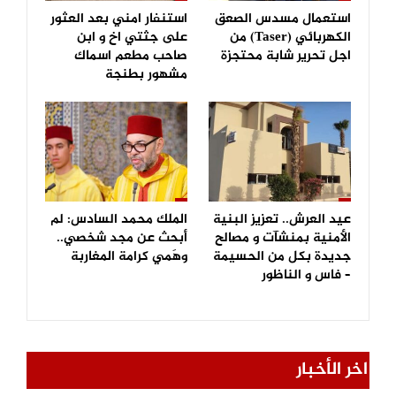
استعمال مسدس الصعق
استنفار امني بعد العثور
الكهربائي (Taser) من
على جثتي اخ و ابن
اجل تحرير شابة محتجزة
صاحب مطعم اسماك
مشهور بطنجة
عيد العرش.. تعزيز البنية
الملك محمد السادس: لم
الأمنية بمنشآت و مصالح
أبحث عن مجد شخصي..
جديدة بكل من الحسيمة
وهَمي كرامة المغاربة
– فاس و الناظور
اخر الأخبار