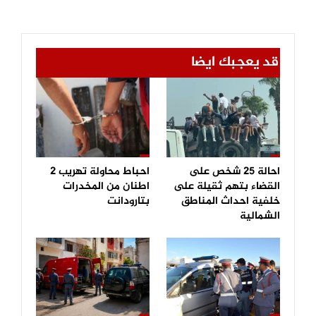
قد يعجبك ايضا
احالة 25 شخص على
احباط محاولة تهريب 2
القضاء بتهم ثقيلة على
اطنان من المخدرات
خلفية احداث المناطق
بتارودانت
الشمالية