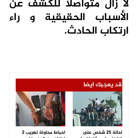
لا زال متواصلا للكشف عن
الأسباب الحقيقية و راء
ارتكاب الحادث.
قد يعجبك ايضا
احالة 25 شخص على
احباط محاولة تهريب 2