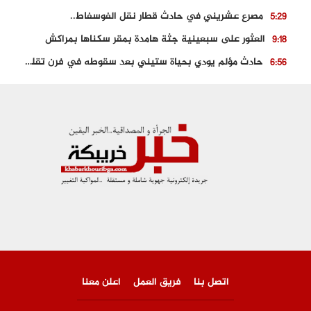
مصرع عشريني في حادث قطار نقل الفوسفاط..
5:29
العثور على سبعينية جثة هامدة بمقر سكناها بمراكش
9:18
حادث مؤلم يودي بحياة ستيني بعد سقوطه في فرن تقليدي “للجير”
6:56
مصرع شابة ثلاثينية إثر سقوط سيارتها من منحدر خطير بالجرف الأصفر
3:02
توقيف “رضى الطالياني” بتهمة القيادة في حالة سكر و رفضه الامتثال للأمن
3:04
العثور على جثة سبعيني مدفونة بعد أسابيع من اختفائه الغامض
6:42
نادي المحامين بالمغرب يدخل على الخط قضية وفاة مهاجر مغربي ببولونيا
4:40
اتصل بنا
فريق العمل
اعلن معنا