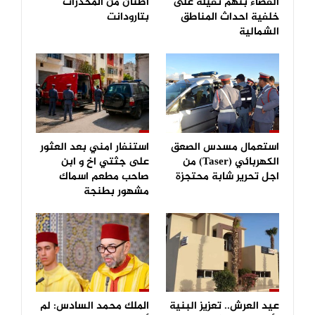
القضاء بتهم ثقيلة على
اطنان من المخدرات
خلفية احداث المناطق
بتارودانت
الشمالية
استعمال مسدس الصعق
استنفار امني بعد العثور
الكهربائي (Taser) من
على جثتي اخ و ابن
اجل تحرير شابة محتجزة
صاحب مطعم اسماك
مشهور بطنجة
عيد العرش.. تعزيز البنية
الملك محمد السادس: لم