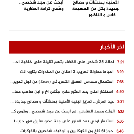
الأمنية بمنشآت و مصالح
أبحث عن مجد شخصي..
جديدة بكل من الحسيمة
وهَمي كرامة المغاربة
– فاس و الناظور
اخر الأخبار
احالة 25 شخص على القضاء بتهم ثقيلة على خلفية احداث المناطق الشمالية
7:21
احباط محاولة تهريب 2 اطنان من المخدرات بتارودانت
3:29
استعمال مسدس الصعق الكهربائي (Taser) من اجل تحرير شابة محتجزة
7:38
استنفار امني بعد العثور على جثتي اخ و ابن صاحب مطعم اسماك مشهور بطنجة
4:50
عيد العرش.. تعزيز البنية الأمنية بمنشآت و مصالح جديدة بكل من الحسيمة – فاس و الناظور
2:21
الملك محمد السادس: لم أبحث عن مجد شخصي.. وهَمي كرامة المغاربة
1:33
استنفار امني بعد العثور على جثة عضو سابق في حزب المصباح بالقنيطرة..
5:35
حجز 61 كلغ من الكوكايين و توقيف شخصين بالكركرات
3:46