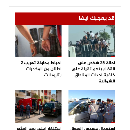
قد يعجبك ايضا
احالة 25 شخص على
احباط محاولة تهريب 2
القضاء بتهم ثقيلة على
اطنان من المخدرات
خلفية احداث المناطق
بتارودانت
الشمالية
استعمال مسدس الصعق
استنفار امني بعد العثور