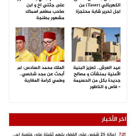
الكهربائي (Taser) من
على جثتي اخ و ابن
اجل تحرير شابة محتجزة
صاحب مطعم اسماك
مشهور بطنجة
عيد العرش.. تعزيز البنية
الملك محمد السادس: لم
الأمنية بمنشآت و مصالح
أبحث عن مجد شخصي..
جديدة بكل من الحسيمة
وهَمي كرامة المغاربة
– فاس و الناظور
اخر الأخبار
احالة 25 شخص على القضاء بتهم ثقيلة على خلفية احداث المناطق الشمالية
7:21