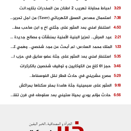
احباط محاولة تهريب 2 اطنان من المخدرات بتارودانت
3:29
استعمال مسدس الصعق الكهربائي (Taser) من اجل تحرير شابة محتجزة
7:38
استنفار امني بعد العثور على جثتي اخ و ابن صاحب مطعم اسماك مشهور بطنجة
4:50
عيد العرش.. تعزيز البنية الأمنية بمنشآت و مصالح جديدة بكل من الحسيمة – فاس و الناظور
2:21
الملك محمد السادس: لم أبحث عن مجد شخصي.. وهَمي كرامة المغاربة
1:33
استنفار امني بعد العثور على جثة عضو سابق في حزب المصباح بالقنيطرة..
5:35
حجز 61 كلغ من الكوكايين و توقيف شخصين بالكركرات
3:46
مصرع عشريني في حادث قطار نقل الفوسفاط..
5:29
العثور على سبعينية جثة هامدة بمقر سكناها بمراكش
9:18
حادث مؤلم يودي بحياة ستيني بعد سقوطه في فرن تقليدي “للجير”
6:56
مصرع شابة ثلاثينية إثر سقوط سيارتها من منحدر خطير بالجرف الأصفر
3:02
توقيف “رضى الطالياني” بتهمة القيادة في حالة سكر و رفضه الامتثال للأمن
3:04
العثور على جثة سبعيني مدفونة بعد أسابيع من اختفائه الغامض
6:42