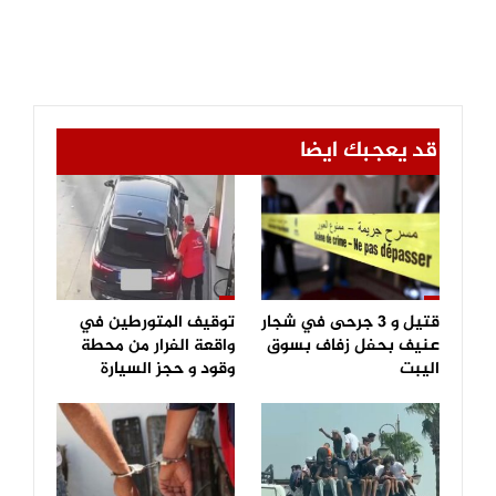
قد يعجبك ايضا
قتيل و 3 جرحى في شجار
توقيف المتورطين في
عنيف بحفل زفاف بسوق
واقعة الفرار من محطة
اليبت
وقود و حجز السيارة