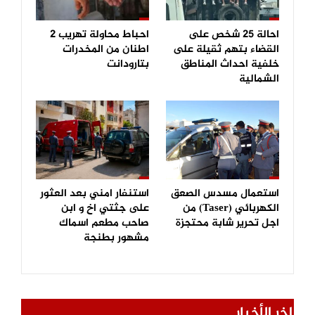
احالة 25 شخص على
احباط محاولة تهريب 2
القضاء بتهم ثقيلة على
اطنان من المخدرات
خلفية احداث المناطق
بتارودانت
الشمالية
استعمال مسدس الصعق
استنفار امني بعد العثور
الكهربائي (Taser) من
على جثتي اخ و ابن
اجل تحرير شابة محتجزة
صاحب مطعم اسماك
مشهور بطنجة
اخر الأخبار