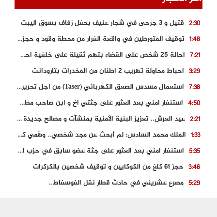
قتيل و 3 جرحى في شجار عنيف بحفل زفاف بسوق اليبت
2:30
توقيف المتورطين في واقعة الفرار من محطة وقود و حجز السيارة
1:48
احالة 25 شخص على القضاء بتهم ثقيلة على خلفية احداث المناطق الشمالية
7:21
احباط محاولة تهريب 2 اطنان من المخدرات بتارودانت
3:29
استعمال مسدس الصعق الكهربائي (Taser) من اجل تحرير شابة محتجزة
7:38
استنفار امني بعد العثور على جثتي اخ و ابن صاحب مطعم اسماك مشهور بطنجة
4:50
عيد العرش.. تعزيز البنية الأمنية بمنشآت و مصالح جديدة بكل من الحسيمة – فاس و الناظور
2:21
الملك محمد السادس: لم أبحث عن مجد شخصي.. وهَمي كرامة المغاربة
1:33
استنفار امني بعد العثور على جثة عضو سابق في حزب المصباح بالقنيطرة..
5:35
حجز 61 كلغ من الكوكايين و توقيف شخصين بالكركرات
3:46
مصرع عشريني في حادث قطار نقل الفوسفاط..
5:29
العثور على سبعينية جثة هامدة بمقر سكناها بمراكش
9:18
حادث مؤلم يودي بحياة ستيني بعد سقوطه في فرن تقليدي “للجير”
6:56