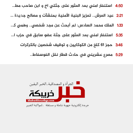
استنفار امني بعد العثور على جثتي اخ و ابن صاحب مطعم اسماك مشهور بطنجة
4:50
عيد العرش.. تعزيز البنية الأمنية بمنشآت و مصالح جديدة بكل من الحسيمة – فاس و الناظور
2:21
الملك محمد السادس: لم أبحث عن مجد شخصي.. وهَمي كرامة المغاربة
1:33
استنفار امني بعد العثور على جثة عضو سابق في حزب المصباح بالقنيطرة..
5:35
حجز 61 كلغ من الكوكايين و توقيف شخصين بالكركرات
3:46
مصرع عشريني في حادث قطار نقل الفوسفاط..
5:29
العثور على سبعينية جثة هامدة بمقر سكناها بمراكش
9:18
حادث مؤلم يودي بحياة ستيني بعد سقوطه في فرن تقليدي “للجير”
6:56
مصرع شابة ثلاثينية إثر سقوط سيارتها من منحدر خطير بالجرف الأصفر
3:02
توقيف “رضى الطالياني” بتهمة القيادة في حالة سكر و رفضه الامتثال للأمن
3:04