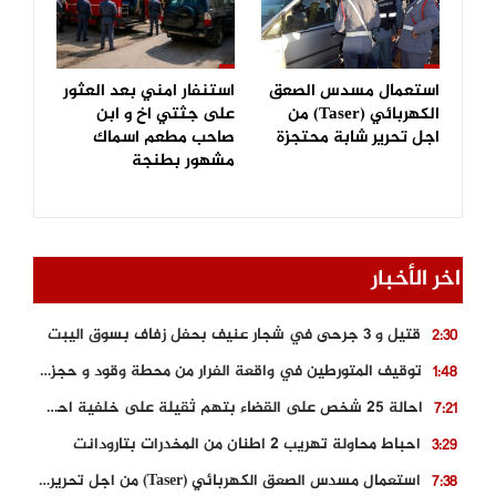
استعمال مسدس الصعق
استنفار امني بعد العثور
الكهربائي (Taser) من
على جثتي اخ و ابن
اجل تحرير شابة محتجزة
صاحب مطعم اسماك
مشهور بطنجة
اخر الأخبار
قتيل و 3 جرحى في شجار عنيف بحفل زفاف بسوق اليبت
2:30
توقيف المتورطين في واقعة الفرار من محطة وقود و حجز السيارة
1:48
احالة 25 شخص على القضاء بتهم ثقيلة على خلفية احداث المناطق الشمالية
7:21
احباط محاولة تهريب 2 اطنان من المخدرات بتارودانت
3:29
استعمال مسدس الصعق الكهربائي (Taser) من اجل تحرير شابة محتجزة
7:38