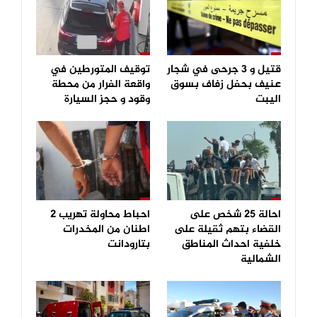
قتيل و 3 جرحى في شجار
توقيف المتورطين في
عنيف بحفل زفاف بسوق
واقعة الفرار من محطة
اليبت
وقود و حجز السيارة
احالة 25 شخص على
احباط محاولة تهريب 2
القضاء بتهم ثقيلة على
اطنان من المخدرات
خلفية احداث المناطق
بتارودانت
الشمالية