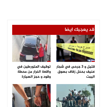
قد يعجبك ايضا
قتيل و 3 جرحى في شجار
توقيف المتورطين في
عنيف بحفل زفاف بسوق
واقعة الفرار من محطة
اليبت
وقود و حجز السيارة