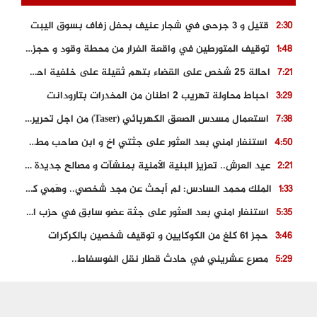
قتيل و 3 جرحى في شجار عنيف بحفل زفاف بسوق اليبت
2:30
توقيف المتورطين في واقعة الفرار من محطة وقود و حجز السيارة
1:48
احالة 25 شخص على القضاء بتهم ثقيلة على خلفية احداث المناطق الشمالية
7:21
احباط محاولة تهريب 2 اطنان من المخدرات بتارودانت
3:29
استعمال مسدس الصعق الكهربائي (Taser) من اجل تحرير شابة محتجزة
7:38
استنفار امني بعد العثور على جثتي اخ و ابن صاحب مطعم اسماك مشهور بطنجة
4:50
عيد العرش.. تعزيز البنية الأمنية بمنشآت و مصالح جديدة بكل من الحسيمة – فاس و الناظور
2:21
الملك محمد السادس: لم أبحث عن مجد شخصي.. وهَمي كرامة المغاربة
1:33
استنفار امني بعد العثور على جثة عضو سابق في حزب المصباح بالقنيطرة..
5:35
حجز 61 كلغ من الكوكايين و توقيف شخصين بالكركرات
3:46
مصرع عشريني في حادث قطار نقل الفوسفاط..
5:29
العثور على سبعينية جثة هامدة بمقر سكناها بمراكش
9:18
حادث مؤلم يودي بحياة ستيني بعد سقوطه في فرن تقليدي “للجير”
6:56