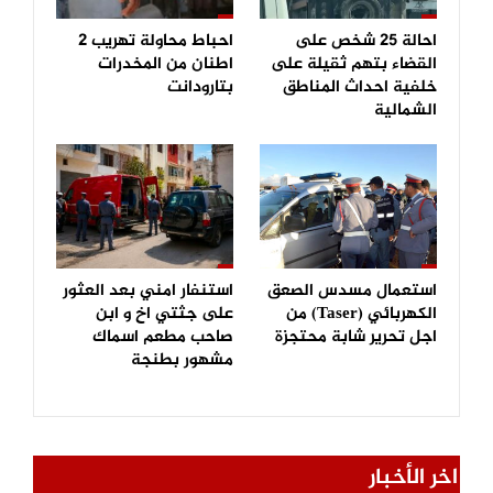
احالة 25 شخص على
احباط محاولة تهريب 2
القضاء بتهم ثقيلة على
اطنان من المخدرات
خلفية احداث المناطق
بتارودانت
الشمالية
استعمال مسدس الصعق
استنفار امني بعد العثور
الكهربائي (Taser) من
على جثتي اخ و ابن
اجل تحرير شابة محتجزة
صاحب مطعم اسماك
مشهور بطنجة
اخر الأخبار