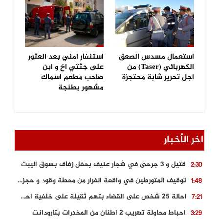
استعمال مسدس الصعق
استنفار امني بعد العثور
الكهربائي (Taser) من
على جثتي اخ و ابن
اجل تحرير شابة محتجزة
صاحب مطعم اسماك
مشهور بطنجة
اخر الأخبار
قتيل و 3 جرحى في شجار عنيف بحفل زفاف بسوق اليبت
2:30
توقيف المتورطين في واقعة الفرار من محطة وقود و حجز السيارة
1:48
احالة 25 شخص على القضاء بتهم ثقيلة على خلفية احداث المناطق الشمالية
7:21
احباط محاولة تهريب 2 اطنان من المخدرات بتارودانت
3:29