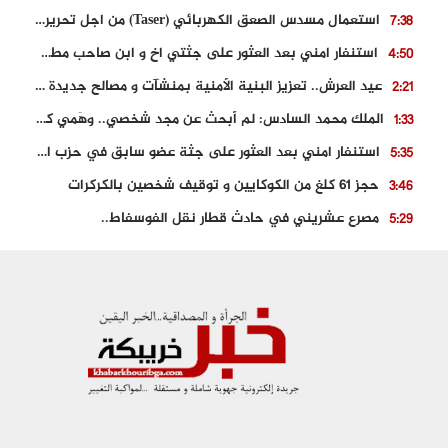
استعمال مسدس الصعق الكهربائي (Taser) من اجل تحرير شابة محتجزة
7:38
استنفار امني بعد العثور على جثتي اخ و ابن صاحب مطعم اسماك مشهور بطنجة
4:50
عيد العرش.. تعزيز البنية الأمنية بمنشآت و مصالح جديدة بكل من الحسيمة – فاس و الناظور
2:21
الملك محمد السادس: لم أبحث عن مجد شخصي.. وهَمي كرامة المغاربة
1:33
استنفار امني بعد العثور على جثة عضو سابق في حزب المصباح بالقنيطرة..
5:35
حجز 61 كلغ من الكوكايين و توقيف شخصين بالكركرات
3:46
مصرع عشريني في حادث قطار نقل الفوسفاط..
5:29
العثور على سبعينية جثة هامدة بمقر سكناها بمراكش
9:18
حادث مؤلم يودي بحياة ستيني بعد سقوطه في فرن تقليدي “للجير”
6:56
مصرع شابة ثلاثينية إثر سقوط سيارتها من منحدر خطير بالجرف الأصفر
3:02
توقيف “رضى الطالياني” بتهمة القيادة في حالة سكر و رفضه الامتثال للأمن
3:04