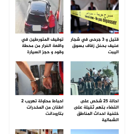
قتيل و 3 جرحى في شجار
توقيف المتورطين في
عنيف بحفل زفاف بسوق
واقعة الفرار من محطة
اليبت
وقود و حجز السيارة
احالة 25 شخص على
احباط محاولة تهريب 2
القضاء بتهم ثقيلة على
اطنان من المخدرات
خلفية احداث المناطق
بتارودانت
الشمالية