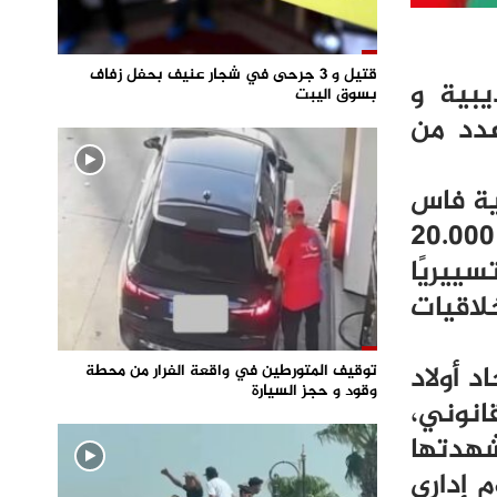
قتيل و 3 جرحى في شجار عنيف بحفل زفاف
يبية و
بسوق اليبت
عدد من
ية فاس
مكناس، لمدة سنة واحدة، منها ستة أشهر موقوفة التنفيذ، مع تغريمه مبلغ 20.000
ييريًا
خلاقيات
 أولاد
توقيف المتورطين في واقعة الفرار من محطة
وقود و حجز السيارة
انوني،
شهدتها
 إداري