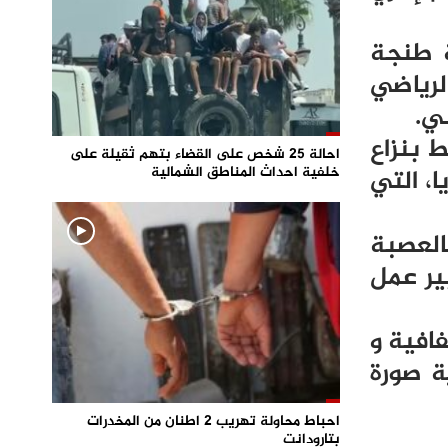
ة طنجة
لرياضي
ي.
ط بنزاع
احالة 25 شخص على القضاء بتهم ثقيلة على
خلفية احداث المناطق الشمالية
، التي
العصبة
ير عمل
افية و
ة صورة
احباط محاولة تهريب 2 اطنان من المخدرات
بتارودانت