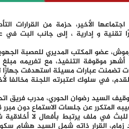
اجتماعها الأخير، حزمة من القرارات التأد
ا تقنية و إدارية ، إلى جانب البت في 
رموش، عضو المكتب المديري للعصبة الجهو
 تضمنت عبارات مسيئة استهدفت جهازًا تس
 القدم، في سلوك اعتبرته اللجنة مخالفا لأ
وقيف السيد رضوان الحوري، مدرب فريق اتحاد
يبه المتكرر عن جلسات الاستماع دون مبرر ق
للبث في ملف يرتبط بأفعال لا أخلاقية 
اد زمام، القرار ذاته شمل السيد هشام سكوم