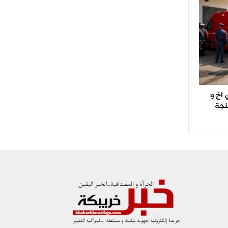
اخ و
نجة