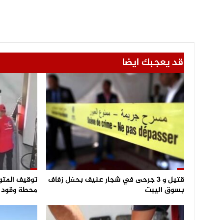
قد يعجبك ايضا
قتيل و 3 جرحى في شجار عنيف بحفل زفاف
توقيف المتو
بسوق اليبت
محطة وقود و