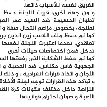
الفريق نفسه للأسباب ذاتها.
و من جهة أخرى، قررت اللجنة حفظ ا
تطوان الحسيمة ضد السيد عمر العباس
لطنجة، بخصوص مزاعم انتحال صفة و تز
كما تم حفظ ملف اللاعب زين الدين بريغي
تعاقدي، بعدما اعتبرت اللجنة نفسها غ
تدخل ضمن اختصاصات هيئات أخرى.
كما تم حفظ الشكاية التي رفعتها السي
الجهوية فاس مكناس، ضد العصبة و ال
اللجان و اتخاذ قرارات انفرادية ، و ذلك
و تؤكد هذه القرارات توجه لجنة الأخلا
النزاهة داخل مختلف مكونات كرة ال
اللعبة و ضمان احترام قوانينها