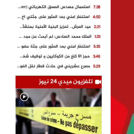
استعمال مسدس الصعق الكهربائي (Taser) من اجل تحرير شابة محتجزة
7:38
استنفار امني بعد العثور على جثتي اخ و ابن صاحب مطعم اسماك مشهور بطنجة
4:50
عيد العرش.. تعزيز البنية الأمنية بمنشآت و مصالح جديدة بكل من الحسيمة – فاس و الناظور
2:21
الملك محمد السادس: لم أبحث عن مجد شخصي.. وهَمي كرامة المغاربة
1:33
استنفار امني بعد العثور على جثة عضو سابق في حزب المصباح بالقنيطرة..
5:35
حجز 61 كلغ من الكوكايين و توقيف شخصين بالكركرات
3:46
مصرع عشريني في حادث قطار نقل الفوسفاط..
5:29
العثور على سبعينية جثة هامدة بمقر سكناها بمراكش
9:18
تلفزيون ميدي 24 نيوز
حادث مؤلم يودي بحياة ستيني بعد سقوطه في فرن تقليدي “للجير”
6:56
مصرع شابة ثلاثينية إثر سقوط سيارتها من منحدر خطير بالجرف الأصفر
3:02
توقيف “رضى الطالياني” بتهمة القيادة في حالة سكر و رفضه الامتثال للأمن
3:04