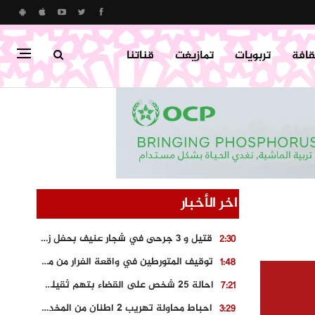
قافة
تربويات
تمازيغت
قناتنا
اخر الأخبار
قتيل و 3 جرحى في شجار عنيف بحفل زفاف بسوق اليبت
2:30
توقيف المتورطين في واقعة الفرار من محطة وقود و حجز السيارة
1:48
احالة 25 شخص على القضاء بتهم ثقيلة على خلفية احداث المناطق الشمالية
7:21
احباط محاولة تهريب 2 اطنان من المخدرات بتارودانت
3:29