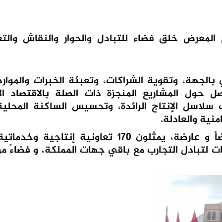
 المعرض خلق فضاء للتبادل والحوار والنقاش والتع
الجهة، وتقوية الشراكات، وتعبئة الخبرات والموارد
صل حول المشاريع المنجزة ذات الصلة بالاقتصاد ال
لاسل الإنتاج الرائدة، وتحسيس الساكنة المحلية
منية والعادلة.
و سيشارك في المعرض ما مجموعه 320 عارضاً و عارضة، يمثلون 170 تعاونية إ
لتبادل التجارب مع باقي جهات المملكة، و فضاءً مؤ