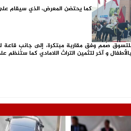
كما يحتضن المعرض، الذي سيقام عل
، فضاءً مفتوحاً للتسوق صُمم وفق مقاربة مبتكرة، إلى جانب قاعة
الأطفال و آخر لتثمين التراث اللامادي كما ستُنظم 