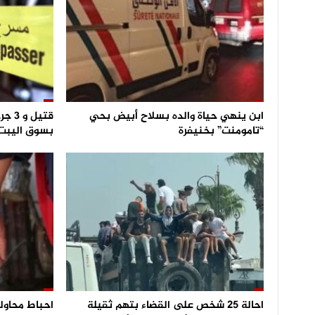
ابن ينهي حياة والده بسلاح أبيض بحي
قتيل
“تامومنت” بخنيفرة
بسوق اليبت
احالة 25 شخص على القضاء بتهم ثقيلة