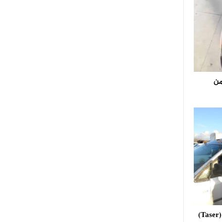
من
استعمال مسدس الصعق الكهربائي (Taser)