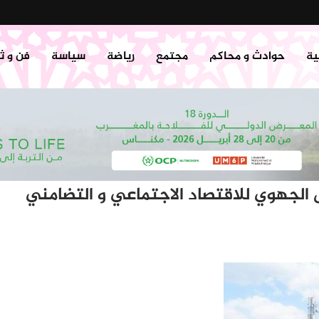
ية
حوادث و محاكم
مجتمع
رياضة
سياسة
فن و ث