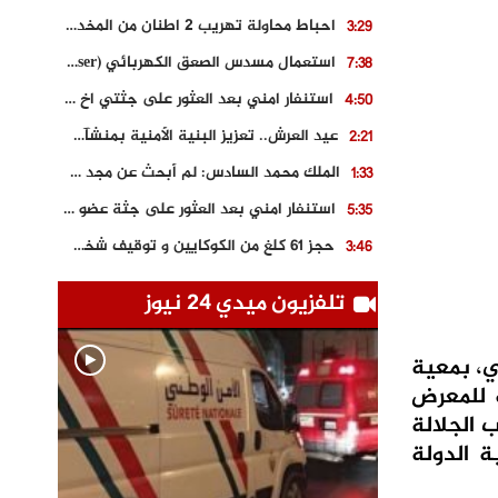
احباط محاولة تهريب 2 اطنان من المخدرات بتارودانت
3:29
استعمال مسدس الصعق الكهربائي (Taser) من اجل تحرير شابة محتجزة
7:38
استنفار امني بعد العثور على جثتي اخ و ابن صاحب مطعم اسماك مشهور بطنجة
4:50
عيد العرش.. تعزيز البنية الأمنية بمنشآت و مصالح جديدة بكل من الحسيمة – فاس و الناظور
2:21
الملك محمد السادس: لم أبحث عن مجد شخصي.. وهَمي كرامة المغاربة
1:33
استنفار امني بعد العثور على جثة عضو سابق في حزب المصباح بالقنيطرة..
5:35
حجز 61 كلغ من الكوكايين و توقيف شخصين بالكركرات
3:46
مصرع عشريني في حادث قطار نقل الفوسفاط..
5:29
تلفزيون ميدي 24 نيوز
العثور على سبعينية جثة هامدة بمقر سكناها بمراكش
9:18
حادث مؤلم يودي بحياة ستيني بعد سقوطه في فرن تقليدي “للجير”
6:56
ي، بمعية
 للمعرض
مصرع شابة ثلاثينية إثر سقوط سيارتها من منحدر خطير بالجرف الأصفر
3:02
 الجلالة
 الدولة