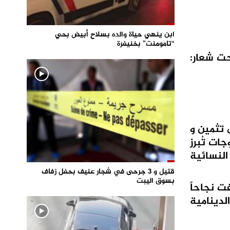
ابن ينهي حياة والده بسلاح أبيض بحي
“تامومنت” بخنيفرة
ان المعرض يمتد من 03 إلى 10 ماي 2026، تحت شعار:
 تثمين و
ات تُبرز
النسائية
قتيل و 3 جرحى في شجار عنيف بحفل زفاف
بسوق اليبت
ت نجاحاً
لدينامية