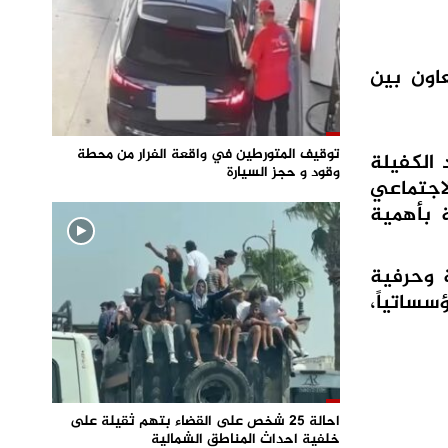
اون بين
توقيف المتورطين في واقعة الفرار من محطة
 الكفيلة
وقود و حجز السيارة
اجتماعي
 بأهمية
نتاجية وخدماتية وحرفية
سساتياً،
احالة 25 شخص على القضاء بتهم ثقيلة على
خلفية احداث المناطق الشمالية