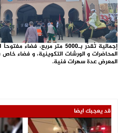
إجمالية تُقدّر بـ5000 متر مربع
المحاضرات و الورشات التكوينية، و فضاء خاص ب
المعرض عدة سهرات فنية.
قد يعجبك ايضا