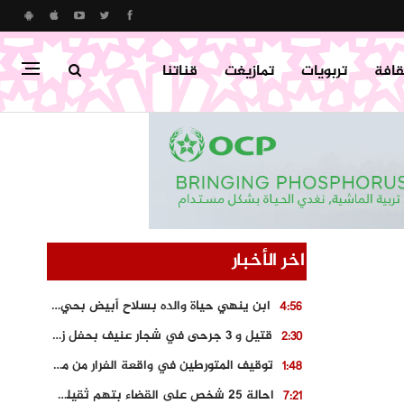
قافة
تربويات
تمازيغت
قناتنا
اخر الأخبار
ابن ينهي حياة والده بسلاح أبيض بحي “تامومنت” بخنيفرة
4:56
قتيل و 3 جرحى في شجار عنيف بحفل زفاف بسوق اليبت
2:30
توقيف المتورطين في واقعة الفرار من محطة وقود و حجز السيارة
1:48
احالة 25 شخص على القضاء بتهم ثقيلة على خلفية احداث المناطق الشمالية
7:21