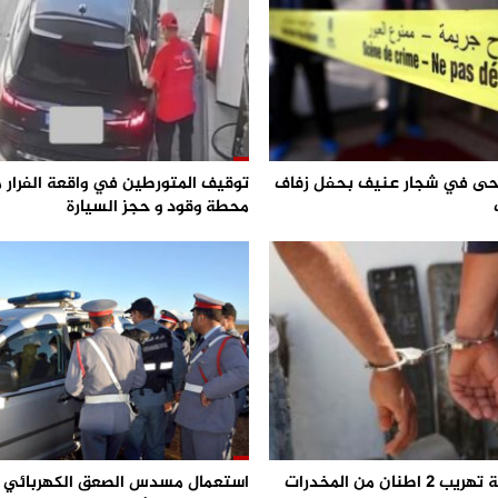
 و 3 جرحى في شجار عنيف بحفل زفاف
توقيف المتورطين في واقعة الفرار 
محطة وقود و حجز السيارة
احباط محاولة تهريب 2 اطنان من المخدرات