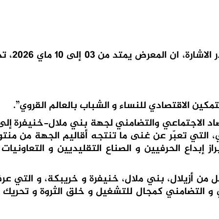
و تجدر الاشارة، 
مكين الاقتصادي للنساء و الشباب بالعالم القروي”.
اد الاجتماعي والتضامني لجهة بني ملال-خنيفرة إلى
 التي تعبّر عن غنى ما تنتجه أقاليم الجهة من منتوج
از إبداع الحرفيين و الصناع التقليديين و التعاونيات 
ل من أزيلال، بني ملال، خنيفرة و خريبكة، و التي عرف
عي و التضامني كمجال للتشغيل و خلق الثروة و تحريك ا