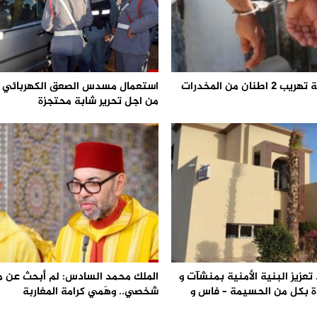
احباط محاولة تهريب 2 اطنان من المخدرات
من اجل تحرير شابة محتجزة
تعزيز البنية الأمنية بمنشآت و
الملك محمد السادس: لم أبحث عن 
 بكل من الحسيمة – فاس و
شخصي.. وهَمي كرامة المغاربة