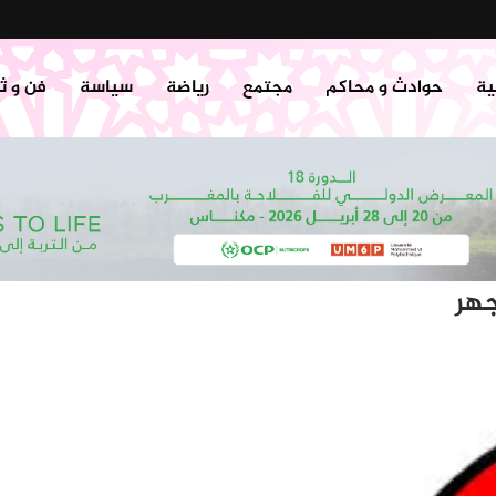
ية
حوادث و محاكم
مجتمع
رياضة
سياسة
فن و ث
جهر