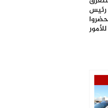
ستغرق
وفر النصاب القانوني (9/6 ) لكن رئيس
حضروا
لأمور