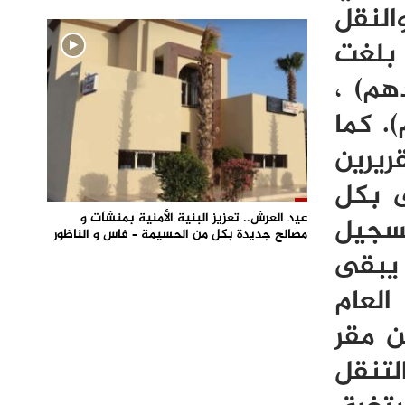
النقل
 بلغت
 الإجمالية 74674.00 درهم، واجبات التأطير (15600.00دهم) ،
) ، تجهيزات القاعة (5860.00درهم). كما
ريرين
ى بكل
عيد العرش.. تعزيز البنية الأمنية بمنشآت و
تسجيل
مصالح جديدة بكل من الحسيمة – فاس و الناظور
 يبقى
العام
ن مقر
لتنقل