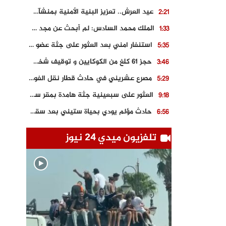
عيد العرش.. تعزيز البنية الأمنية بمنشآت و مصالح جديدة بكل من الحسيمة – فاس و الناظور
2:21
الملك محمد السادس: لم أبحث عن مجد شخصي.. وهَمي كرامة المغاربة
1:33
استنفار امني بعد العثور على جثة عضو سابق في حزب المصباح بالقنيطرة..
5:35
حجز 61 كلغ من الكوكايين و توقيف شخصين بالكركرات
3:46
مصرع عشريني في حادث قطار نقل الفوسفاط..
5:29
العثور على سبعينية جثة هامدة بمقر سكناها بمراكش
9:18
حادث مؤلم يودي بحياة ستيني بعد سقوطه في فرن تقليدي “للجير”
6:56
مصرع شابة ثلاثينية إثر سقوط سيارتها من منحدر خطير بالجرف الأصفر
3:02
تلفزيون ميدي 24 نيوز
توقيف “رضى الطالياني” بتهمة القيادة في حالة سكر و رفضه الامتثال للأمن
3:04
العثور على جثة سبعيني مدفونة بعد أسابيع من اختفائه الغامض
6:42
نادي المحامين بالمغرب يدخل على الخط قضية وفاة مهاجر مغربي ببولونيا
4:40