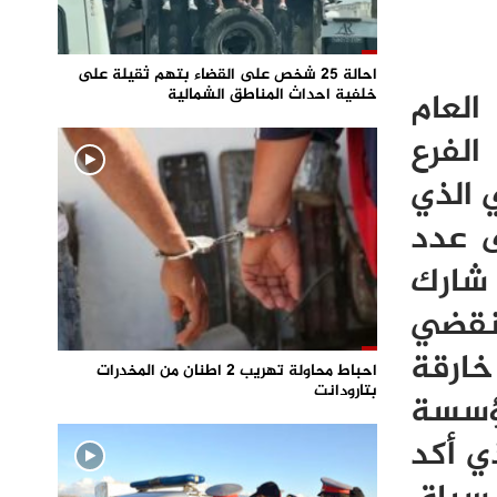
احالة 25 شخص على القضاء بتهم ثقيلة على
خلفية احداث المناطق الشمالية
العام
ئيس الفرع
 الذي
ى عدد
 شارك
منقضي
خارقة
احباط محاولة تهريب 2 اطنان من المخدرات
بتارودانت
مؤسسة
ي أكد