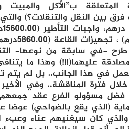
نة المتعلقة ب”الأكل والمبيت و
 فرق بين النقل والتنقلات؟) والتي
مصاريفها
الملابس الرياضية (3934.00درهم
 طرح -في سابقة من نوعها- التق
مصادقة عليهما(!!!) وهذا ما يتناف
العمل في هذا الجانب.. بل لم يتم 
لال فترة المناقشة.. وفي الأخير
ا فضل مسؤولو الفرع عقد جمعهم 
ماية (الذي يقع بالضواحي) عوضا ع
 والذي كان سيغنيهم عناء وعبء ا