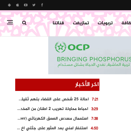
قافة
تربويات
تمازيغت
قناتنا
اخر الأخبار
احالة 25 شخص على القضاء بتهم ثقيلة على خلفية احداث المناطق الشمالية
7:21
احباط محاولة تهريب 2 اطنان من المخدرات بتارودانت
3:29
استعمال مسدس الصعق الكهربائي (Taser) من اجل تحرير شابة محتجزة
7:38
استنفار امني بعد العثور على جثتي اخ و ابن صاحب مطعم اسماك مشهور بطنجة
4:50