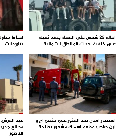
احالة 25 شخص على القضاء بتهم ثقيلة
على خلفية احداث المناطق الشمالية
بتارودانت
استنفار امني بعد العثور على جثتي اخ و
عيد العرش.. 
ابن صاحب مطعم اسماك مشهور بطنجة
مصالح جديدة
الناظور