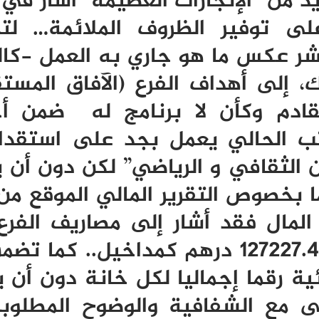
د من “الإنجازات العظيمة” أشار في
لى توفير الظروف الملائمة… لت
 يشر عكس ما هو جاري به العمل -كال
يك، إلى أهداف الفرع (الآفاق المستق
لقادم وكأن لا برنامج له ضمن أ
كتب الحالي يعمل بجد على استقدا
ون الثقافي و الرياضي” لكن دون أن
 بخصوص التقرير المالي الموقع م
ن المال فقد أشار إلى مصاريف الفرع
بلغت 111841.00درهم من أصل 127227.47 درهم كمداخيل.. ك
ئية رقما إجماليا لكل خانة دون أن
ى مع الشفافية والوضوح المطلوب