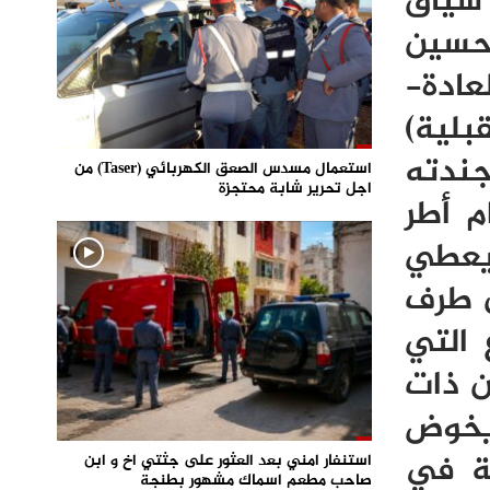
 سياق
حسين
عادة-
بلية)
جندته
استعمال مسدس الصعق الكهربائي (Taser) من
اجل تحرير شابة محتجزة
م أطر
 يعطي
ن طرف
 التي
ما تضمن ذات
 يخوض
ة في
استنفار امني بعد العثور على جثتي اخ و ابن
صاحب مطعم اسماك مشهور بطنجة