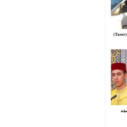
استعمال مسدس الصعق الكهربائي (Taser)
مجد