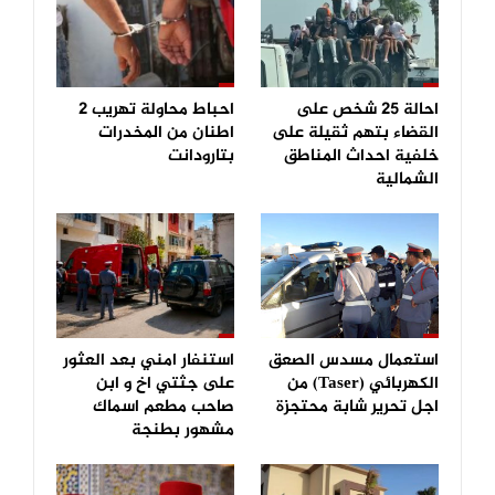
احالة 25 شخص على
احباط محاولة تهريب 2
القضاء بتهم ثقيلة على
اطنان من المخدرات
خلفية احداث المناطق
بتارودانت
الشمالية
استعمال مسدس الصعق
استنفار امني بعد العثور
الكهربائي (Taser) من
على جثتي اخ و ابن
اجل تحرير شابة محتجزة
صاحب مطعم اسماك
مشهور بطنجة