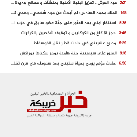
عيد العرش.. تعزيز البنية الأمنية بمنشآت و مصالح جديدة بكل من الحسيمة – فاس و الناظور
2:21
الملك محمد السادس: لم أبحث عن مجد شخصي.. وهَمي كرامة المغاربة
1:33
استنفار امني بعد العثور على جثة عضو سابق في حزب المصباح بالقنيطرة..
5:35
حجز 61 كلغ من الكوكايين و توقيف شخصين بالكركرات
3:46
مصرع عشريني في حادث قطار نقل الفوسفاط..
5:29
العثور على سبعينية جثة هامدة بمقر سكناها بمراكش
9:18
حادث مؤلم يودي بحياة ستيني بعد سقوطه في فرن تقليدي “للجير”
6:56
مصرع شابة ثلاثينية إثر سقوط سيارتها من منحدر خطير بالجرف الأصفر
3:02
توقيف “رضى الطالياني” بتهمة القيادة في حالة سكر و رفضه الامتثال للأمن
3:04
العثور على جثة سبعيني مدفونة بعد أسابيع من اختفائه الغامض
6:42
نادي المحامين بالمغرب يدخل على الخط قضية وفاة مهاجر مغربي ببولونيا
4:40