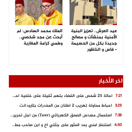
عيد العرش.. تعزيز البنية
الملك محمد السادس: لم
الأمنية بمنشآت و مصالح
أبحث عن مجد شخصي..
جديدة بكل من الحسيمة
وهَمي كرامة المغاربة
– فاس و الناظور
اخر الأخبار
احالة 25 شخص على القضاء بتهم ثقيلة على خلفية احداث المناطق الشمالية
7:21
احباط محاولة تهريب 2 اطنان من المخدرات بتارودانت
3:29
استعمال مسدس الصعق الكهربائي (Taser) من اجل تحرير شابة محتجزة
7:38
استنفار امني بعد العثور على جثتي اخ و ابن صاحب مطعم اسماك مشهور بطنجة
4:50