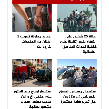
احالة 25 شخص على
احباط محاولة تهريب 2
القضاء بتهم ثقيلة على
اطنان من المخدرات
خلفية احداث المناطق
بتارودانت
الشمالية
استعمال مسدس الصعق
استنفار امني بعد العثور
الكهربائي (Taser) من
على جثتي اخ و ابن
اجل تحرير شابة محتجزة
صاحب مطعم اسماك
مشهور بطنجة