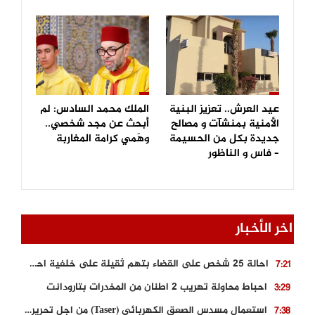
عيد العرش.. تعزيز البنية
الملك محمد السادس: لم
الأمنية بمنشآت و مصالح
أبحث عن مجد شخصي..
جديدة بكل من الحسيمة
وهَمي كرامة المغاربة
– فاس و الناظور
اخر الأخبار
احالة 25 شخص على القضاء بتهم ثقيلة على خلفية احداث المناطق الشمالية
7:21
احباط محاولة تهريب 2 اطنان من المخدرات بتارودانت
3:29
استعمال مسدس الصعق الكهربائي (Taser) من اجل تحرير شابة محتجزة
7:38