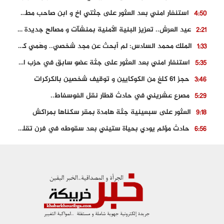
استنفار امني بعد العثور على جثتي اخ و ابن صاحب مطعم اسماك مشهور بطنجة
4:50
عيد العرش.. تعزيز البنية الأمنية بمنشآت و مصالح جديدة بكل من الحسيمة – فاس و الناظور
2:21
الملك محمد السادس: لم أبحث عن مجد شخصي.. وهَمي كرامة المغاربة
1:33
استنفار امني بعد العثور على جثة عضو سابق في حزب المصباح بالقنيطرة..
5:35
حجز 61 كلغ من الكوكايين و توقيف شخصين بالكركرات
3:46
مصرع عشريني في حادث قطار نقل الفوسفاط..
5:29
العثور على سبعينية جثة هامدة بمقر سكناها بمراكش
9:18
حادث مؤلم يودي بحياة ستيني بعد سقوطه في فرن تقليدي “للجير”
6:56
مصرع شابة ثلاثينية إثر سقوط سيارتها من منحدر خطير بالجرف الأصفر
3:02
توقيف “رضى الطالياني” بتهمة القيادة في حالة سكر و رفضه الامتثال للأمن
3:04
العثور على جثة سبعيني مدفونة بعد أسابيع من اختفائه الغامض
6:42
نادي المحامين بالمغرب يدخل على الخط قضية وفاة مهاجر مغربي ببولونيا
4:40