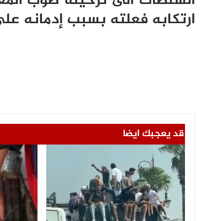
السلطات الى ترحيله صوب المغ
ارتكابه فعلته بسبب إدمانه على
قد يعجبك ايضا