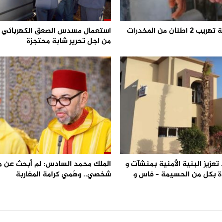
احباط محاولة تهريب 2 اطنان من المخدرات
من اجل تحرير شابة محتجزة
تعزيز البنية الأمنية بمنشآت و
الملك محمد السادس: لم أبحث عن 
 بكل من الحسيمة – فاس و
شخصي.. وهَمي كرامة المغاربة