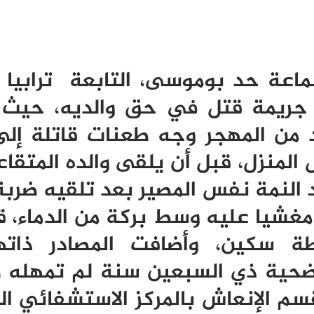
اعة حد بوموسى، التابعة ترابيا ل
ب جريمة قتل في حق والديه، حيث
د من المهجر وجه طعنات قاتلة إل
 المنزل، قبل أن يلقى والده المتقا
 النمة نفس المصير بعد تلقيه ضرب
شيا عليه وسط بركة من الدماء، ق
ة سكين، وأضافت المصادر ذاتها
لضحية ذي السبعين سنة لم تمهله ط
قسم الإنعاش بالمركز الاستشفائي ا