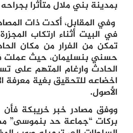
بمدينة بني ملال متأثرا بجراحه 
وفي المقابل، أكدت ذات المصادر
في البيت أثناء ارتكاب المجزر
تمكن من الفرار من مكان الحا
حسني بنسليمان، حيث عملت فر
الحادث وارغام المتهم على تس
اخضاعه للتحقيق بغية معرفة ال
الأصول.
ووفق مصادر خبر خريبكة فأن م
بركات “جماعة حد بنموسى” مهاج