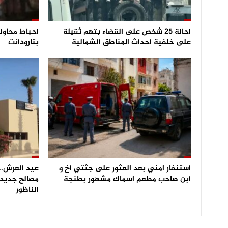
احالة 25 شخص على القضاء بتهم ثقيلة
على خلفية احداث المناطق الشمالية
بتارودانت
استنفار امني بعد العثور على جثتي اخ و
عيد العرش.. 
ابن صاحب مطعم اسماك مشهور بطنجة
مصالح جديدة
الناظور