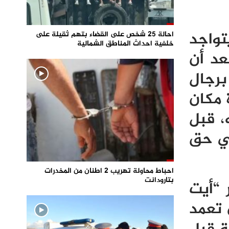
تواجد
احالة 25 شخص على القضاء بتهم ثقيلة على
خلفية احداث المناطق الشمالية
عد أن
برجال
 مكان
، قبل
في حق
احباط محاولة تهريب 2 اطنان من المخدرات
بتارودانت
 “أيت
 تعمد