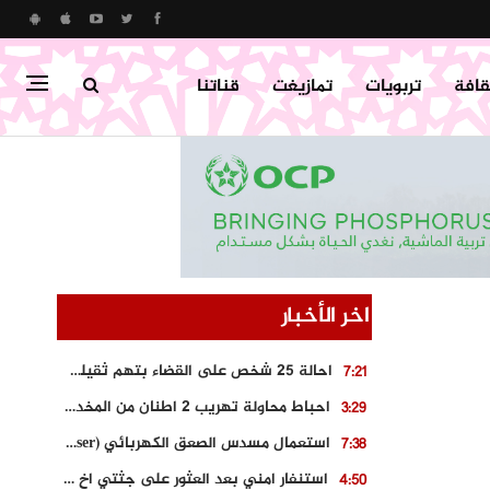
قافة
تربويات
تمازيغت
قناتنا
اخر الأخبار
احالة 25 شخص على القضاء بتهم ثقيلة على خلفية احداث المناطق الشمالية
7:21
احباط محاولة تهريب 2 اطنان من المخدرات بتارودانت
3:29
استعمال مسدس الصعق الكهربائي (Taser) من اجل تحرير شابة محتجزة
7:38
استنفار امني بعد العثور على جثتي اخ و ابن صاحب مطعم اسماك مشهور بطنجة
4:50