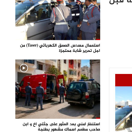
ة قبل
استعمال مسدس الصعق الكهربائي (Taser) من
اجل تحرير شابة محتجزة
استنفار امني بعد العثور على جثتي اخ و ابن
صاحب مطعم اسماك مشهور بطنجة