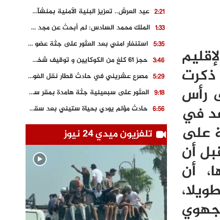
عيد العرش.. تعزيز البنية الأمنية بمنشآت و مصالح جديدة بكل من الحسيمة – فاس و الناظور
2:21
الملك محمد السادس: لم أبحث عن مجد شخصي.. وهَمي كرامة المغاربة
1:33
استنفار امني بعد العثور على جثة عضو سابق في حزب المصباح بالقنيطرة..
5:35
إقليم
حجز 61 كلغ من الكوكايين و توقيف شخصين بالكركرات
3:46
 ذكرت
مصرع عشريني في حادث قطار نقل الفوسفاط..
5:29
ى رأس
العثور على سبعينية جثة هامدة بمقر سكناها بمراكش
9:18
عد في
حادث مؤلم يودي بحياة ستيني بعد سقوطه في فرن تقليدي “للجير”
6:56
مصرع شابة ثلاثينية إثر سقوط سيارتها من منحدر خطير بالجرف الأصفر
3:02
ة على
تلفزيون ميدي 24 نيوز
توقيف “رضى الطالياني” بتهمة القيادة في حالة سكر و رفضه الامتثال للأمن
3:04
بل أن
العثور على جثة سبعيني مدفونة بعد أسابيع من اختفائه الغامض
6:42
، أن
نادي المحامين بالمغرب يدخل على الخط قضية وفاة مهاجر مغربي ببولونيا
4:40
ويلا،
لجهوي