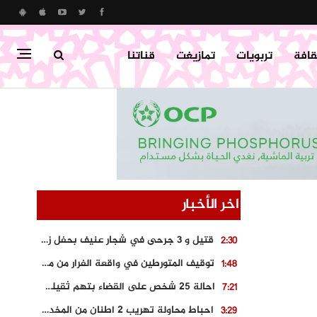
قافة
تربويات
تمازيغت
قناتنا
اخر الأخبار
قتيل و 3 جرحى في شجار عنيف بحفل زفاف بسوق اليبت
2:30
توقيف المتورطين في واقعة الفرار من محطة وقود و حجز السيارة
1:48
احالة 25 شخص على القضاء بتهم ثقيلة على خلفية احداث المناطق الشمالية
7:21
احباط محاولة تهريب 2 اطنان من المخدرات بتارودانت
3:29