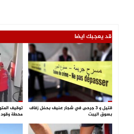
قد يعجبك ايضا
قتيل و 3 جرحى في شجار عنيف بحفل زفاف
توقيف المتو
بسوق اليبت
محطة وقود و