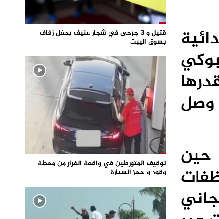
دائية
قتيل و 3 جرحى في شجار عنيف بحفل زفاف
بسوق اليبت
بوكي
درها
، وصل
 حين
توقيف المتورطين في واقعة الفرار من محطة
ظفات
وقود و حجز السيارة
جاني