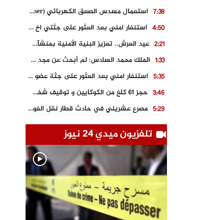
استعمال مسدس الصعق الكهربائي (Taser) من اجل تحرير شابة محتجزة
7:38
استنفار امني بعد العثور على جثتي اخ و ابن صاحب مطعم اسماك مشهور بطنجة
4:50
عيد العرش.. تعزيز البنية الأمنية بمنشآت و مصالح جديدة بكل من الحسيمة – فاس و الناظور
2:21
الملك محمد السادس: لم أبحث عن مجد شخصي.. وهَمي كرامة المغاربة
1:33
استنفار امني بعد العثور على جثة عضو سابق في حزب المصباح بالقنيطرة..
5:35
حجز 61 كلغ من الكوكايين و توقيف شخصين بالكركرات
3:46
مصرع عشريني في حادث قطار نقل الفوسفاط..
5:29
العثور على سبعينية جثة هامدة بمقر سكناها بمراكش
9:18
تلفزيون ميدي 24 نيوز
حادث مؤلم يودي بحياة ستيني بعد سقوطه في فرن تقليدي “للجير”
6:56
مصرع شابة ثلاثينية إثر سقوط سيارتها من منحدر خطير بالجرف الأصفر
3:02
توقيف “رضى الطالياني” بتهمة القيادة في حالة سكر و رفضه الامتثال للأمن
3:04