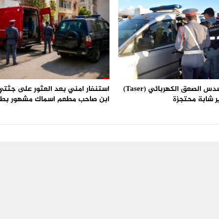
استعمال مسدس الصعق الكهربائي (Taser)
استنفار امني بعد العثور على جثتي 
ر شابة محتجزة
ابن صاحب مطعم اسماك مشهور بط