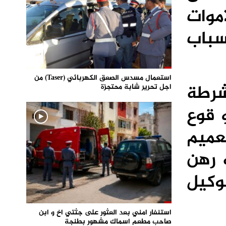
موات
سباب
استعمال مسدس الصعق الكهربائي (Taser) من
شرطة
اجل تحرير شابة محتجزة
 قوع
عميم
 رهن
وكيل
استنفار امني بعد العثور على جثتي اخ و ابن
صاحب مطعم اسماك مشهور بطنجة