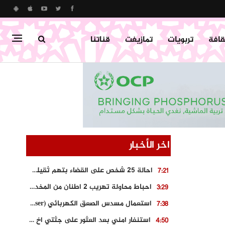
قافة
تربويات
تمازيغت
قناتنا
اخر الأخبار
احالة 25 شخص على القضاء بتهم ثقيلة على خلفية احداث المناطق الشمالية
7:21
احباط محاولة تهريب 2 اطنان من المخدرات بتارودانت
3:29
استعمال مسدس الصعق الكهربائي (Taser) من اجل تحرير شابة محتجزة
7:38
استنفار امني بعد العثور على جثتي اخ و ابن صاحب مطعم اسماك مشهور بطنجة
4:50