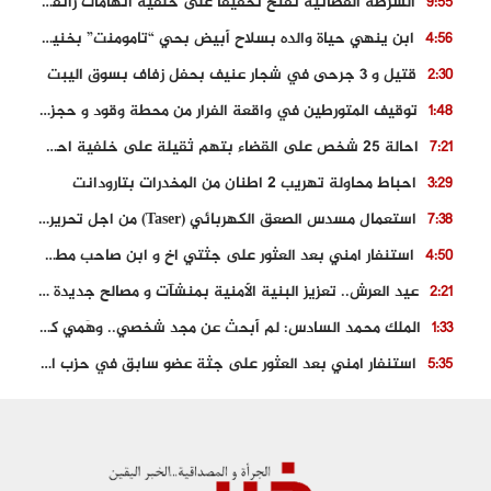
الشرطة القضائية تفتح تحقيقا على خلفية اتهامات زائفة أدلت بها مرشحة للهجرة السرية
9:55
ابن ينهي حياة والده بسلاح أبيض بحي “تامومنت” بخنيفرة
4:56
قتيل و 3 جرحى في شجار عنيف بحفل زفاف بسوق اليبت
2:30
توقيف المتورطين في واقعة الفرار من محطة وقود و حجز السيارة
1:48
احالة 25 شخص على القضاء بتهم ثقيلة على خلفية احداث المناطق الشمالية
7:21
احباط محاولة تهريب 2 اطنان من المخدرات بتارودانت
3:29
استعمال مسدس الصعق الكهربائي (Taser) من اجل تحرير شابة محتجزة
7:38
استنفار امني بعد العثور على جثتي اخ و ابن صاحب مطعم اسماك مشهور بطنجة
4:50
عيد العرش.. تعزيز البنية الأمنية بمنشآت و مصالح جديدة بكل من الحسيمة – فاس و الناظور
2:21
الملك محمد السادس: لم أبحث عن مجد شخصي.. وهَمي كرامة المغاربة
1:33
استنفار امني بعد العثور على جثة عضو سابق في حزب المصباح بالقنيطرة..
5:35
حجز 61 كلغ من الكوكايين و توقيف شخصين بالكركرات
3:46
مصرع عشريني في حادث قطار نقل الفوسفاط..
5:29
العثور على سبعينية جثة هامدة بمقر سكناها بمراكش
9:18