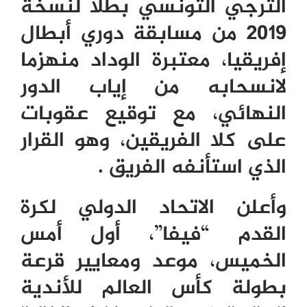
الترجي التونسي بطلا لنسخة
2019 من مسابقة دوري أبطال
إفريقيا، معتبرة الوداد منهزما
لانسحابه من إياب الدور
النهائي، مع توقيع عقوبات
على كلا الفريقين، وهو القرار
الذي استأنفه الفريق .
وأعلن الاتحاد الدولي لكرة
القدم “فيفا”، أول أمس
الخميس، موعد ومعايير قرعة
بطولة كأس العالم للأندية