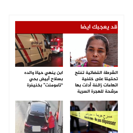
قد يعجبك ايضا
الشرطة القضائية تفتح
ابن ينهي حياة والده
تحقيقا على خلفية
بسلاح أبيض بحي
اتهامات زائفة أدلت بها
“تامومنت” بخنيفرة
مرشحة للهجرة السرية