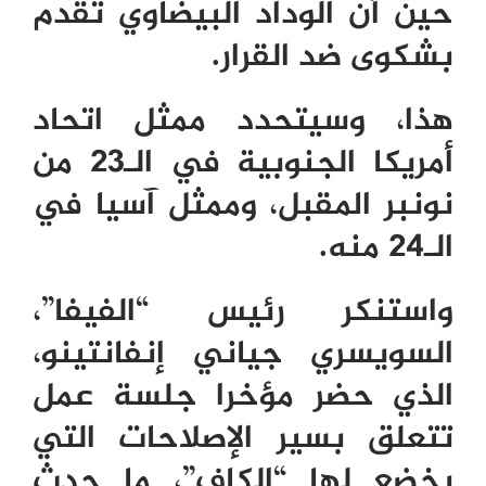
حين أن الوداد البيضاوي تقدم
بشكوى ضد القرار.
هذا، وسيتحدد ممثل اتحاد
أمريكا الجنوبية في الـ23 من
نونبر المقبل، وممثل آسيا في
الـ24 منه.
واستنكر رئيس “الفيفا”،
السويسري جياني إنفانتينو،
الذي حضر مؤخرا جلسة عمل
تتعلق بسير الإصلاحات التي
يخضع لها “الكاف”، ما حدث