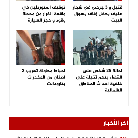
قتيل و 3 جرحى في شجار
توقيف المتورطين في
عنيف بحفل زفاف بسوق
واقعة الفرار من محطة
اليبت
وقود و حجز السيارة
احالة 25 شخص على
احباط محاولة تهريب 2
القضاء بتهم ثقيلة على
اطنان من المخدرات
خلفية احداث المناطق
بتارودانت
الشمالية
اخر الأخبار