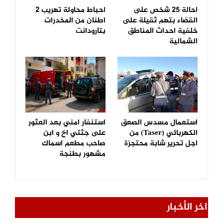
احالة 25 شخص على
احباط محاولة تهريب 2
القضاء بتهم ثقيلة على
اطنان من المخدرات
خلفية احداث المناطق
بتارودانت
الشمالية
استعمال مسدس الصعق
استنفار امني بعد العثور
الكهربائي (Taser) من
على جثتي اخ و ابن
اجل تحرير شابة محتجزة
صاحب مطعم اسماك
مشهور بطنجة
اخر الأخبار