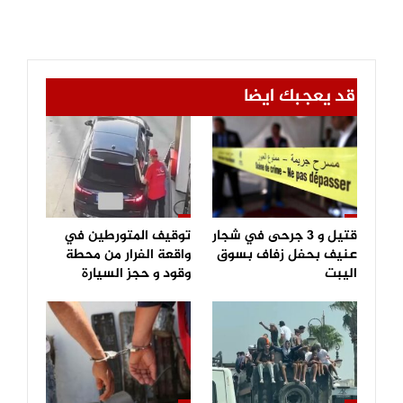
قد يعجبك ايضا
قتيل و 3 جرحى في شجار
توقيف المتورطين في
عنيف بحفل زفاف بسوق
واقعة الفرار من محطة
اليبت
وقود و حجز السيارة