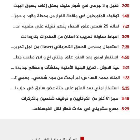
قتيل و 3 جرحى في شجار عنيف بحفل زفاف بسوق اليبت
2:30
توقيف المتورطين في واقعة الفرار من محطة وقود و حجز السيارة
1:48
احالة 25 شخص على القضاء بتهم ثقيلة على خلفية احداث المناطق الشمالية
7:21
احباط محاولة تهريب 2 اطنان من المخدرات بتارودانت
3:29
استعمال مسدس الصعق الكهربائي (Taser) من اجل تحرير شابة محتجزة
7:38
استنفار امني بعد العثور على جثتي اخ و ابن صاحب مطعم اسماك مشهور بطنجة
4:50
عيد العرش.. تعزيز البنية الأمنية بمنشآت و مصالح جديدة بكل من الحسيمة – فاس و الناظور
2:21
الملك محمد السادس: لم أبحث عن مجد شخصي.. وهَمي كرامة المغاربة
1:33
استنفار امني بعد العثور على جثة عضو سابق في حزب المصباح بالقنيطرة..
5:35
حجز 61 كلغ من الكوكايين و توقيف شخصين بالكركرات
3:46
مصرع عشريني في حادث قطار نقل الفوسفاط..
5:29
العثور على سبعينية جثة هامدة بمقر سكناها بمراكش
9:18
حادث مؤلم يودي بحياة ستيني بعد سقوطه في فرن تقليدي “للجير”
6:56
مصرع شابة ثلاثينية إثر سقوط سيارتها من منحدر خطير بالجرف الأصفر