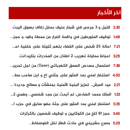
اخر الأخبار
قتيل و 3 جرحى في شجار عنيف بحفل زفاف بسوق اليبت
2:30
توقيف المتورطين في واقعة الفرار من محطة وقود و حجز السيارة
1:48
احالة 25 شخص على القضاء بتهم ثقيلة على خلفية احداث المناطق الشمالية
7:21
احباط محاولة تهريب 2 اطنان من المخدرات بتارودانت
3:29
استعمال مسدس الصعق الكهربائي (Taser) من اجل تحرير شابة محتجزة
7:38
استنفار امني بعد العثور على جثتي اخ و ابن صاحب مطعم اسماك مشهور بطنجة
4:50
عيد العرش.. تعزيز البنية الأمنية بمنشآت و مصالح جديدة بكل من الحسيمة – فاس و الناظور
2:21
الملك محمد السادس: لم أبحث عن مجد شخصي.. وهَمي كرامة المغاربة
1:33
استنفار امني بعد العثور على جثة عضو سابق في حزب المصباح بالقنيطرة..
5:35
حجز 61 كلغ من الكوكايين و توقيف شخصين بالكركرات
3:46
مصرع عشريني في حادث قطار نقل الفوسفاط..
5:29