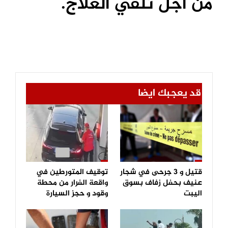
من أجل تلقي العلاج.
قد يعجبك ايضا
قتيل و 3 جرحى في شجار
توقيف المتورطين في
عنيف بحفل زفاف بسوق
واقعة الفرار من محطة
اليبت
وقود و حجز السيارة