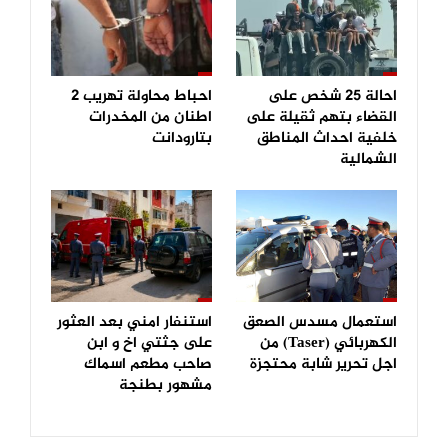
احالة 25 شخص على
احباط محاولة تهريب 2
القضاء بتهم ثقيلة على
اطنان من المخدرات
خلفية احداث المناطق
بتارودانت
الشمالية
استعمال مسدس الصعق
استنفار امني بعد العثور
الكهربائي (Taser) من
على جثتي اخ و ابن
اجل تحرير شابة محتجزة
صاحب مطعم اسماك
مشهور بطنجة