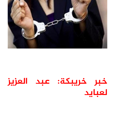
خبر خريبكة: عبد العزيز
لعبايد