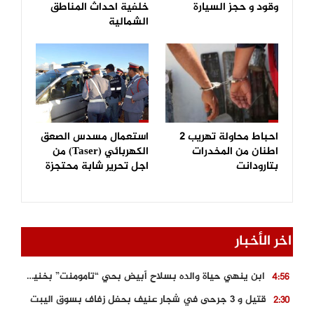
وقود و حجز السيارة
خلفية احداث المناطق
الشمالية
احباط محاولة تهريب 2
استعمال مسدس الصعق
اطنان من المخدرات
الكهربائي (Taser) من
بتارودانت
اجل تحرير شابة محتجزة
اخر الأخبار
ابن ينهي حياة والده بسلاح أبيض بحي “تامومنت” بخنيفرة
4:56
قتيل و 3 جرحى في شجار عنيف بحفل زفاف بسوق اليبت
2:30