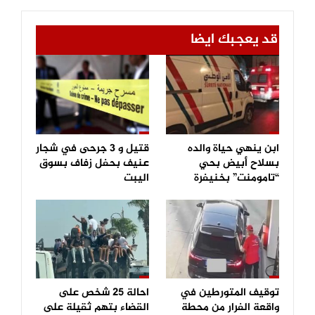
قد يعجبك ايضا
ابن ينهي حياة والده
قتيل و 3 جرحى في شجار
بسلاح أبيض بحي
عنيف بحفل زفاف بسوق
“تامومنت” بخنيفرة
اليبت
توقيف المتورطين في
احالة 25 شخص على
واقعة الفرار من محطة
القضاء بتهم ثقيلة على