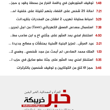
توقيف المتورطين في واقعة الفرار من محطة وقود و حجز السيارة
1:48
احالة 25 شخص على القضاء بتهم ثقيلة على خلفية احداث المناطق الشمالية
7:21
احباط محاولة تهريب 2 اطنان من المخدرات بتارودانت
3:29
استعمال مسدس الصعق الكهربائي (Taser) من اجل تحرير شابة محتجزة
7:38
استنفار امني بعد العثور على جثتي اخ و ابن صاحب مطعم اسماك مشهور بطنجة
4:50
عيد العرش.. تعزيز البنية الأمنية بمنشآت و مصالح جديدة بكل من الحسيمة – فاس و الناظور
2:21
الملك محمد السادس: لم أبحث عن مجد شخصي.. وهَمي كرامة المغاربة
1:33
استنفار امني بعد العثور على جثة عضو سابق في حزب المصباح بالقنيطرة..
5:35
حجز 61 كلغ من الكوكايين و توقيف شخصين بالكركرات
3:46
مصرع عشريني في حادث قطار نقل الفوسفاط..
5:29
العثور على سبعينية جثة هامدة بمقر سكناها بمراكش
9:18
حادث مؤلم يودي بحياة ستيني بعد سقوطه في فرن تقليدي “للجير”
6:56
مصرع شابة ثلاثينية إثر سقوط سيارتها من منحدر خطير بالجرف الأصفر
3:02