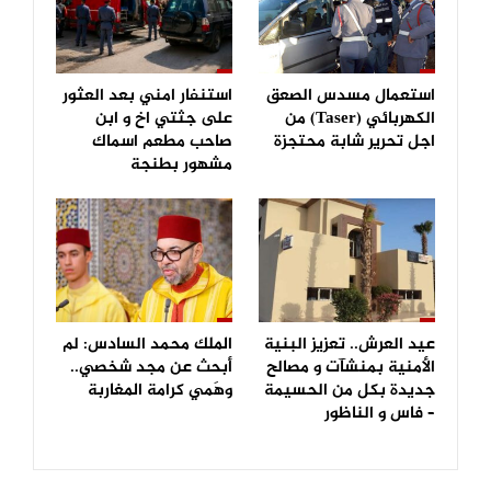
استعمال مسدس الصعق
استنفار امني بعد العثور
الكهربائي (Taser) من
على جثتي اخ و ابن
اجل تحرير شابة محتجزة
صاحب مطعم اسماك
مشهور بطنجة
عيد العرش.. تعزيز البنية
الملك محمد السادس: لم
الأمنية بمنشآت و مصالح
أبحث عن مجد شخصي..
جديدة بكل من الحسيمة
وهَمي كرامة المغاربة
– فاس و الناظور