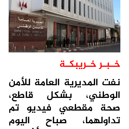
خـبـر خـريبكـة
نفت المديرية العامة للأمن
الوطني، بشكل قاطع،
صحة مقطعي فيديو تم
تداولهما، صباح اليوم