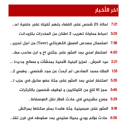
اخر الأخبار
احالة 25 شخص على القضاء بتهم ثقيلة على خلفية احداث المناطق الشمالية
7:21
احباط محاولة تهريب 2 اطنان من المخدرات بتارودانت
3:29
استعمال مسدس الصعق الكهربائي (Taser) من اجل تحرير شابة محتجزة
7:38
استنفار امني بعد العثور على جثتي اخ و ابن صاحب مطعم اسماك مشهور بطنجة
4:50
عيد العرش.. تعزيز البنية الأمنية بمنشآت و مصالح جديدة بكل من الحسيمة – فاس و الناظور
2:21
الملك محمد السادس: لم أبحث عن مجد شخصي.. وهَمي كرامة المغاربة
1:33
استنفار امني بعد العثور على جثة عضو سابق في حزب المصباح بالقنيطرة..
5:35
حجز 61 كلغ من الكوكايين و توقيف شخصين بالكركرات
3:46
مصرع عشريني في حادث قطار نقل الفوسفاط..
5:29
العثور على سبعينية جثة هامدة بمقر سكناها بمراكش
9:18
حادث مؤلم يودي بحياة ستيني بعد سقوطه في فرن تقليدي “للجير”
6:56