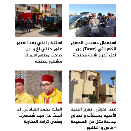
استعمال مسدس الصعق
استنفار امني بعد العثور
الكهربائي (Taser) من
على جثتي اخ و ابن
اجل تحرير شابة محتجزة
صاحب مطعم اسماك
مشهور بطنجة
عيد العرش.. تعزيز البنية
الملك محمد السادس: لم
الأمنية بمنشآت و مصالح
أبحث عن مجد شخصي..
جديدة بكل من الحسيمة
وهَمي كرامة المغاربة
– فاس و الناظور