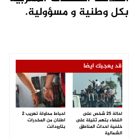
بكل وطنية و مسؤولية.
قد يعجبك ايضا
احالة 25 شخص على
احباط محاولة تهريب 2
القضاء بتهم ثقيلة على
اطنان من المخدرات
خلفية احداث المناطق
بتارودانت
الشمالية