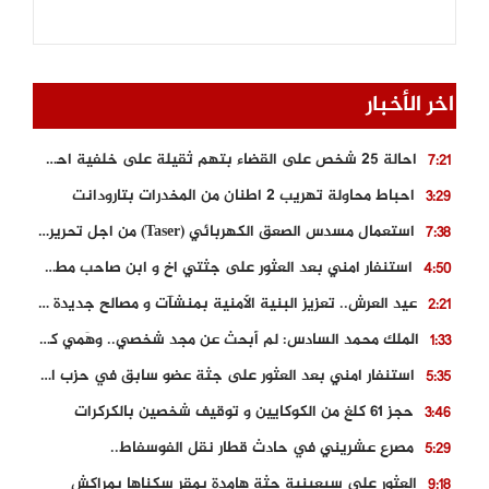
اخر الأخبار
احالة 25 شخص على القضاء بتهم ثقيلة على خلفية احداث المناطق الشمالية
7:21
احباط محاولة تهريب 2 اطنان من المخدرات بتارودانت
3:29
استعمال مسدس الصعق الكهربائي (Taser) من اجل تحرير شابة محتجزة
7:38
استنفار امني بعد العثور على جثتي اخ و ابن صاحب مطعم اسماك مشهور بطنجة
4:50
عيد العرش.. تعزيز البنية الأمنية بمنشآت و مصالح جديدة بكل من الحسيمة – فاس و الناظور
2:21
الملك محمد السادس: لم أبحث عن مجد شخصي.. وهَمي كرامة المغاربة
1:33
استنفار امني بعد العثور على جثة عضو سابق في حزب المصباح بالقنيطرة..
5:35
حجز 61 كلغ من الكوكايين و توقيف شخصين بالكركرات
3:46
مصرع عشريني في حادث قطار نقل الفوسفاط..
5:29
العثور على سبعينية جثة هامدة بمقر سكناها بمراكش
9:18