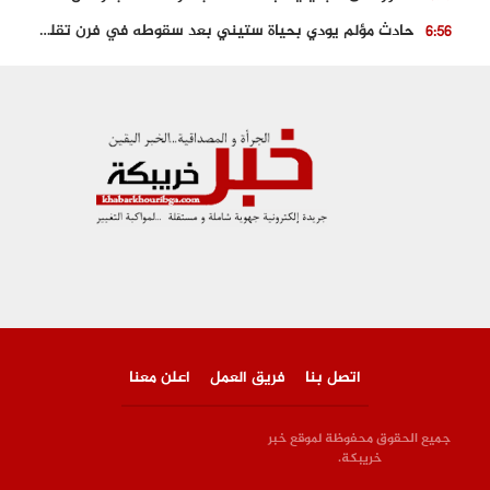
حادث مؤلم يودي بحياة ستيني بعد سقوطه في فرن تقليدي “للجير”
6:56
مصرع شابة ثلاثينية إثر سقوط سيارتها من منحدر خطير بالجرف الأصفر
3:02
توقيف “رضى الطالياني” بتهمة القيادة في حالة سكر و رفضه الامتثال للأمن
3:04
العثور على جثة سبعيني مدفونة بعد أسابيع من اختفائه الغامض
6:42
نادي المحامين بالمغرب يدخل على الخط قضية وفاة مهاجر مغربي ببولونيا
4:40
اتصل بنا
فريق العمل
اعلن معنا
جميع الحقوق محفوظة لموقع خبر
خريبكة.