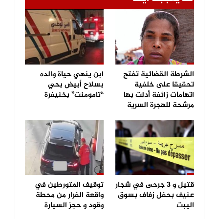
الشرطة القضائية تفتح
ابن ينهي حياة والده
تحقيقا على خلفية
بسلاح أبيض بحي
اتهامات زائفة أدلت بها
“تامومنت” بخنيفرة
مرشحة للهجرة السرية
قتيل و 3 جرحى في شجار
توقيف المتورطين في
عنيف بحفل زفاف بسوق
واقعة الفرار من محطة
اليبت
وقود و حجز السيارة