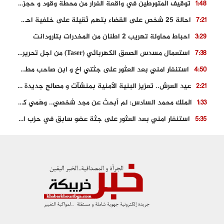
توقيف المتورطين في واقعة الفرار من محطة وقود و حجز السيارة
1:48
احالة 25 شخص على القضاء بتهم ثقيلة على خلفية احداث المناطق الشمالية
7:21
احباط محاولة تهريب 2 اطنان من المخدرات بتارودانت
3:29
استعمال مسدس الصعق الكهربائي (Taser) من اجل تحرير شابة محتجزة
7:38
استنفار امني بعد العثور على جثتي اخ و ابن صاحب مطعم اسماك مشهور بطنجة
4:50
عيد العرش.. تعزيز البنية الأمنية بمنشآت و مصالح جديدة بكل من الحسيمة – فاس و الناظور
2:21
الملك محمد السادس: لم أبحث عن مجد شخصي.. وهَمي كرامة المغاربة
1:33
استنفار امني بعد العثور على جثة عضو سابق في حزب المصباح بالقنيطرة..
5:35
حجز 61 كلغ من الكوكايين و توقيف شخصين بالكركرات
3:46
مصرع عشريني في حادث قطار نقل الفوسفاط..
5:29
العثور على سبعينية جثة هامدة بمقر سكناها بمراكش
9:18
حادث مؤلم يودي بحياة ستيني بعد سقوطه في فرن تقليدي “للجير”
6:56