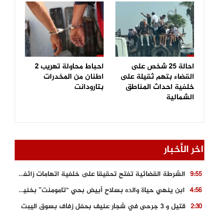
احالة 25 شخص على
احباط محاولة تهريب 2
القضاء بتهم ثقيلة على
اطنان من المخدرات
خلفية احداث المناطق
بتارودانت
الشمالية
اخر الأخبار
الشرطة القضائية تفتح تحقيقا على خلفية اتهامات زائفة أدلت بها مرشحة للهجرة السرية
9:55
ابن ينهي حياة والده بسلاح أبيض بحي “تامومنت” بخنيفرة
4:56
قتيل و 3 جرحى في شجار عنيف بحفل زفاف بسوق اليبت
2:30