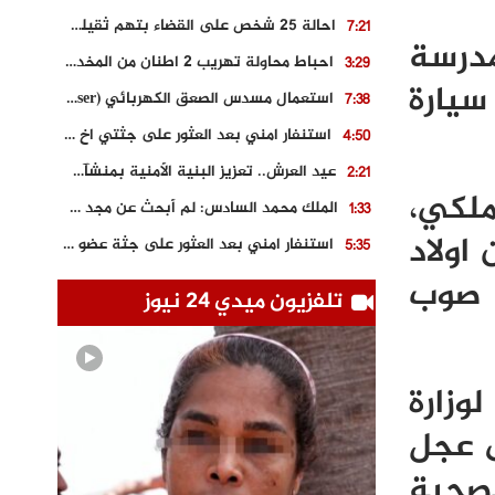
احالة 25 شخص على القضاء بتهم ثقيلة على خلفية احداث المناطق الشمالية
7:21
مدرسة
احباط محاولة تهريب 2 اطنان من المخدرات بتارودانت
3:29
سيارة
استعمال مسدس الصعق الكهربائي (Taser) من اجل تحرير شابة محتجزة
7:38
استنفار امني بعد العثور على جثتي اخ و ابن صاحب مطعم اسماك مشهور بطنجة
4:50
عيد العرش.. تعزيز البنية الأمنية بمنشآت و مصالح جديدة بكل من الحسيمة – فاس و الناظور
2:21
ملكي،
الملك محمد السادس: لم أبحث عن مجد شخصي.. وهَمي كرامة المغاربة
1:33
اولاد
استنفار امني بعد العثور على جثة عضو سابق في حزب المصباح بالقنيطرة..
5:35
حجز 61 كلغ من الكوكايين و توقيف شخصين بالكركرات
 صوب
3:46
تلفزيون ميدي 24 نيوز
مصرع عشريني في حادث قطار نقل الفوسفاط..
5:29
العثور على سبعينية جثة هامدة بمقر سكناها بمراكش
9:18
وزارة
حادث مؤلم يودي بحياة ستيني بعد سقوطه في فرن تقليدي “للجير”
6:56
ى عجل
صحية