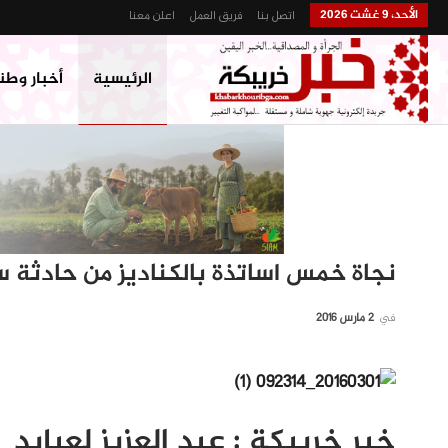
الأحد، 9 غشت 2026
اتصل بنا
فريق العمل
اعلن معنا
الرئيسية
أخبار وطن
نجاة خمس اساتذة بالكناديز من حادثة 
في
2 مارس 2016
خبر خريبكة : عبد العزيز لعبايد