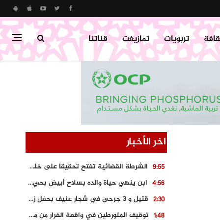
قافة
تربويات
تمازيغت
قناتنا
اخر الأخبار
الشرطة القضائية تفتح تحقيقا على خلفية اتهامات زائفة أدلت بها مرشحة للهجرة السرية
9:55
ابن ينهي حياة والده بسلاح أبيض بحي “تامومنت” بخنيفرة
4:56
قتيل و 3 جرحى في شجار عنيف بحفل زفاف بسوق اليبت
2:30
توقيف المتورطين في واقعة الفرار من محطة وقود و حجز السيارة
1:48