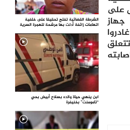
ل على
 جهاز
الشرطة القضائية تفتح تحقيقا على خلفية
اتهامات زائفة أدلت بها مرشحة للهجرة السرية
ادروا
تتعلق
صابته
ابن ينهي حياة والده بسلاح أبيض بحي
“تامومنت” بخنيفرة