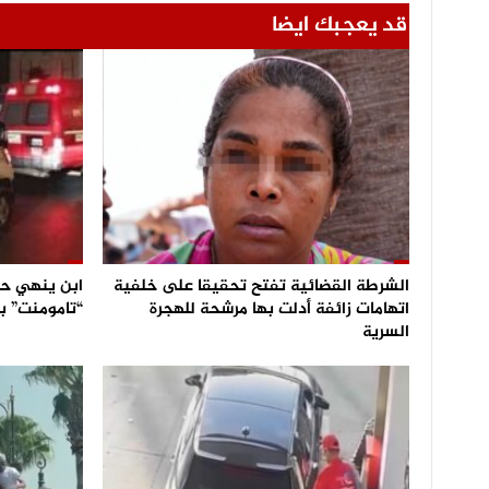
قد يعجبك ايضا
الشرطة القضائية تفتح تحقيقا على خلفية
ابن ينهي حي
اتهامات زائفة أدلت بها مرشحة للهجرة
“تامومنت” ب
السرية