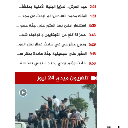
عيد العرش.. تعزيز البنية الأمنية بمنشآت و مصالح جديدة بكل من الحسيمة – فاس و الناظور
2:21
الملك محمد السادس: لم أبحث عن مجد شخصي.. وهَمي كرامة المغاربة
1:33
استنفار امني بعد العثور على جثة عضو سابق في حزب المصباح بالقنيطرة..
5:35
حجز 61 كلغ من الكوكايين و توقيف شخصين بالكركرات
3:46
مصرع عشريني في حادث قطار نقل الفوسفاط..
5:29
العثور على سبعينية جثة هامدة بمقر سكناها بمراكش
9:18
حادث مؤلم يودي بحياة ستيني بعد سقوطه في فرن تقليدي “للجير”
6:56
مصرع شابة ثلاثينية إثر سقوط سيارتها من منحدر خطير بالجرف الأصفر
3:02
تلفزيون ميدي 24 نيوز
توقيف “رضى الطالياني” بتهمة القيادة في حالة سكر و رفضه الامتثال للأمن
3:04
العثور على جثة سبعيني مدفونة بعد أسابيع من اختفائه الغامض
6:42
نادي المحامين بالمغرب يدخل على الخط قضية وفاة مهاجر مغربي ببولونيا
4:40