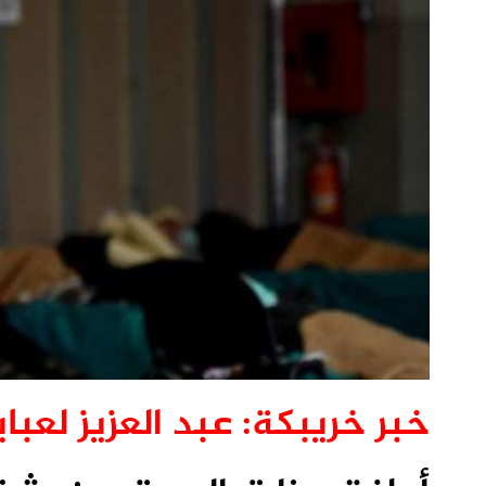
خبر خريبكة: عبد العزيز لعباي