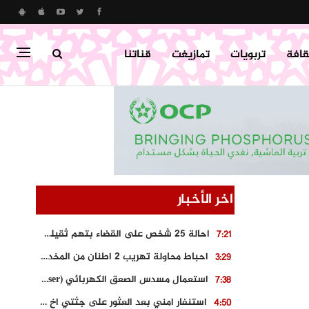
قافة
تربويات
تمازيغت
قناتنا
اخر الأخبار
احالة 25 شخص على القضاء بتهم ثقيلة على خلفية احداث المناطق الشمالية
7:21
احباط محاولة تهريب 2 اطنان من المخدرات بتارودانت
3:29
استعمال مسدس الصعق الكهربائي (Taser) من اجل تحرير شابة محتجزة
7:38
استنفار امني بعد العثور على جثتي اخ و ابن صاحب مطعم اسماك مشهور بطنجة
4:50