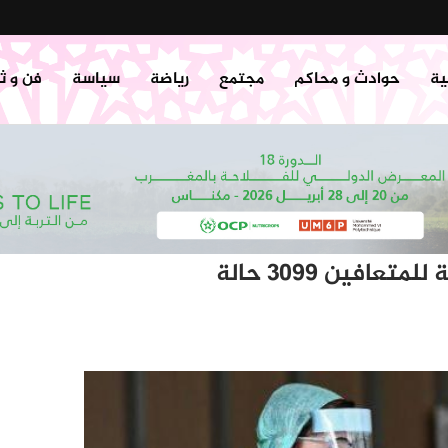
ية
حوادث و محاكم
مجتمع
رياضة
سياسة
فن و ث