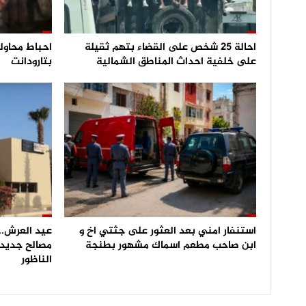
احالة 25 شخص على القضاء بتهم ثقيلة
على خلفية احداث المناطق الشمالية
بتارودانت
استنفار امني بعد العثور على جثتي اخ و
عيد العرش.. 
ابن صاحب مطعم اسماك مشهور بطنجة
مصالح جديدة
الناظور