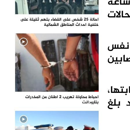
 الصحة عن شفاء 108 حالة جديدة خلال 18 ساعة
الات
احالة 25 شخص على القضاء بتهم ثقيلة على
خلفية احداث المناطق الشمالية
 نفس
للمصابين
بتها،
احباط محاولة تهريب 2 اطنان من المخدرات
 بلغ
بتارودانت