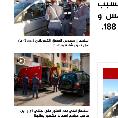
 بسبب
مس و
استعمال مسدس الصعق الكهربائي (Taser) من
اجل تحرير شابة محتجزة
استنفار امني بعد العثور على جثتي اخ و ابن
صاحب مطعم اسماك مشهور بطنجة