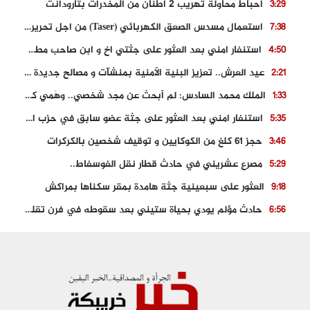
احباط محاولة تهريب 2 اطنان من المخدرات بتارودانت
3:29
استعمال مسدس الصعق الكهربائي (Taser) من اجل تحرير شابة محتجزة
7:38
استنفار امني بعد العثور على جثتي اخ و ابن صاحب مطعم اسماك مشهور بطنجة
4:50
عيد العرش.. تعزيز البنية الأمنية بمنشآت و مصالح جديدة بكل من الحسيمة – فاس و الناظور
2:21
الملك محمد السادس: لم أبحث عن مجد شخصي.. وهَمي كرامة المغاربة
1:33
استنفار امني بعد العثور على جثة عضو سابق في حزب المصباح بالقنيطرة..
5:35
حجز 61 كلغ من الكوكايين و توقيف شخصين بالكركرات
3:46
مصرع عشريني في حادث قطار نقل الفوسفاط..
5:29
العثور على سبعينية جثة هامدة بمقر سكناها بمراكش
9:18
حادث مؤلم يودي بحياة ستيني بعد سقوطه في فرن تقليدي “للجير”
6:56
مصرع شابة ثلاثينية إثر سقوط سيارتها من منحدر خطير بالجرف الأصفر
3:02
توقيف “رضى الطالياني” بتهمة القيادة في حالة سكر و رفضه الامتثال للأمن
3:04
العثور على جثة سبعيني مدفونة بعد أسابيع من اختفائه الغامض
6:42
نادي المحامين بالمغرب يدخل على الخط قضية وفاة مهاجر مغربي ببولونيا
4:40