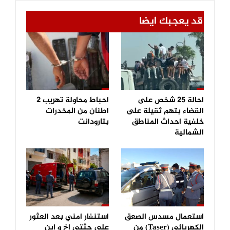
قد يعجبك ايضا
احالة 25 شخص على
احباط محاولة تهريب 2
القضاء بتهم ثقيلة على
اطنان من المخدرات
خلفية احداث المناطق
بتارودانت
الشمالية
استعمال مسدس الصعق
استنفار امني بعد العثور
الكهربائي (Taser) من
على جثتي اخ و ابن