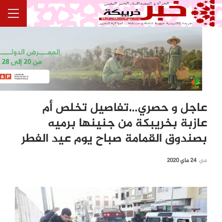
عاجل و حصري…تفاصيل تخلص أم
عازبة بخريبكة من جنينها برميه
بصندوق القمامة صباح يوم عيد الفطر
في
24 ماي 2020