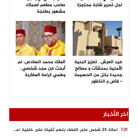
اجل تحرير شابة محتجزة
صاحب مطعم اسماك
مشهور بطنجة
عيد العرش.. تعزيز البنية
الملك محمد السادس: لم
الأمنية بمنشآت و مصالح
أبحث عن مجد شخصي..
جديدة بكل من الحسيمة
وهَمي كرامة المغاربة
– فاس و الناظور
اخر الأخبار
احالة 25 شخص على القضاء بتهم ثقيلة على خلفية احداث المناطق الشمالية
7:21