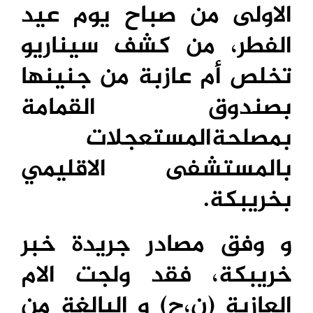
الاولى من صباح يوم عيد
الفطر، من كشف سيناريو
تخلص أم عازبة من جنينها
بصندوق القمامة
بمصلحةالمستعجلات
بالمستشفى الاقليمي
بخريبكة.
و وفق مصادر جريدة خبر
خريبكة، فقد ولجت الام
العازبة (ن،ح) و البالغة من