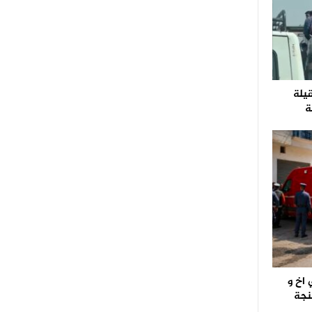
قيلة
ة
اخ و
نجة