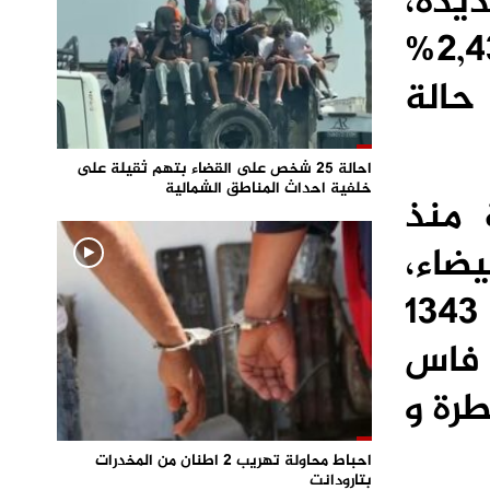
من شفاء 29 حالة جديدة،
بحصيلة اجمالية 7725 حالة، في وقت بلغت نسبة الفتك 2,43%
د استقرار عدد الوفيات في 212 وفاة، مع متابعة 797 حالة
احالة 25 شخص على القضاء بتهم ثقيلة على
خلفية احداث المناطق الشمالية
 منذ
البيضاء،
مقابل 1589 حالة على مستوى جهة مراكش آسفي، و اصابة 1343
 حالة بحهة فاس
يطرة و
احباط محاولة تهريب 2 اطنان من المخدرات
بتارودانت