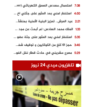
استعمال مسدس الصعق الكهربائي (Taser) من اجل تحرير شابة محتجزة
7:38
استنفار امني بعد العثور على جثتي اخ و ابن صاحب مطعم اسماك مشهور بطنجة
4:50
عيد العرش.. تعزيز البنية الأمنية بمنشآت و مصالح جديدة بكل من الحسيمة – فاس و الناظور
2:21
الملك محمد السادس: لم أبحث عن مجد شخصي.. وهَمي كرامة المغاربة
1:33
استنفار امني بعد العثور على جثة عضو سابق في حزب المصباح بالقنيطرة..
5:35
حجز 61 كلغ من الكوكايين و توقيف شخصين بالكركرات
3:46
مصرع عشريني في حادث قطار نقل الفوسفاط..
5:29
العثور على سبعينية جثة هامدة بمقر سكناها بمراكش
9:18
تلفزيون ميدي 24 نيوز
حادث مؤلم يودي بحياة ستيني بعد سقوطه في فرن تقليدي “للجير”
6:56
مصرع شابة ثلاثينية إثر سقوط سيارتها من منحدر خطير بالجرف الأصفر
3:02
توقيف “رضى الطالياني” بتهمة القيادة في حالة سكر و رفضه الامتثال للأمن
3:04