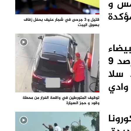
مس و
ؤكدة
قتيل و 3 جرحى في شجار عنيف بحفل زفاف
بسوق اليبت
لدار البيضاء
سطات تليها 10 حالات بجهة مراكش آسفي، في حين تم رصد 9
هة الرباط سلا
وادي
توقيف المتورطين في واقعة الفرار من محطة
وقود و حجز السيارة
رونا