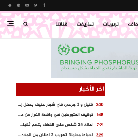
قافة
تربويات
تمازيغت
قناتنا
اخر الأخبار
قتيل و 3 جرحى في شجار عنيف بحفل زفاف بسوق اليبت
2:30
توقيف المتورطين في واقعة الفرار من محطة وقود و حجز السيارة
1:48
احالة 25 شخص على القضاء بتهم ثقيلة على خلفية احداث المناطق الشمالية
7:21
احباط محاولة تهريب 2 اطنان من المخدرات بتارودانت
3:29