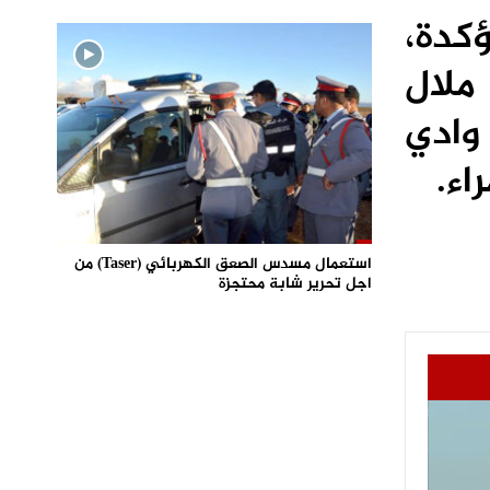
ة الشرق 197 حالة مؤكدة،
ي ملال
الة بكلميم وادي
استعمال مسدس الصعق الكهربائي (Taser) من
اجل تحرير شابة محتجزة