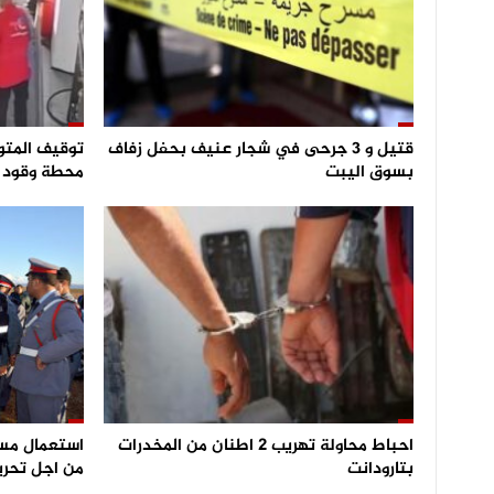
قتيل و 3 جرحى في شجار عنيف بحفل زفاف
توقيف المتو
بسوق اليبت
محطة وقود و
احباط محاولة تهريب 2 اطنان من المخدرات
بتارودانت
من اجل تحري