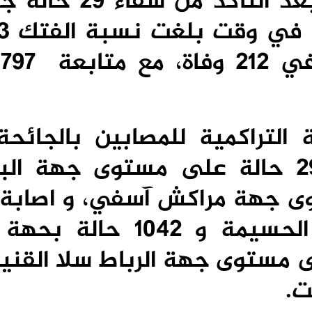
في 88,45% في المملكة، بعد التأكد 
بع
ة التراكمية للمصابين بالجائحة
ظهورها ببلادنا، بلغت 2906 حالة على مستوى جهة 
حالة بجهة طنجة تطوان الحسيمة و 1042
 794 حالة على مستوى جهة الرباط سلا القن