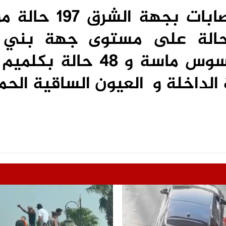
و في المقابل، بلغ عدد الاصابات بجه
حين بلغ العدد 129 حالة على مستوى جهة بن
خنيفرة، و 90 اصابة بجهة سوس ماسة و 48 ح