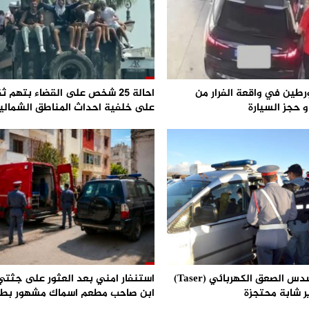
رطين في واقعة الفرار من
احالة 25 شخص على القضاء بتهم ث
 حجز السيارة
على خلفية احداث المناطق الشمالي
استعمال مسدس الصعق الكهربائي (Taser)
استنفار امني بعد العثور على جثتي 
ر شابة محتجزة
ابن صاحب مطعم اسماك مشهور بط