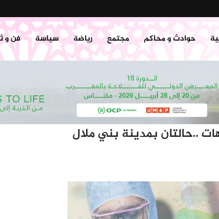
ية
حوادث و محاكم
مجتمع
رياضة
سياسة
فن و ث