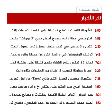
الأخبار القديمة
اخر الأخبار
الشرطة القضائية تفتح تحقيقا على خلفية اتهامات زائفة أدلت بها مرشحة للهجرة السرية
9:55
ابن ينهي حياة والده بسلاح أبيض بحي “تامومنت” بخنيفرة
4:56
قتيل و 3 جرحى في شجار عنيف بحفل زفاف بسوق اليبت
2:30
توقيف المتورطين في واقعة الفرار من محطة وقود و حجز السيارة
1:48
احالة 25 شخص على القضاء بتهم ثقيلة على خلفية احداث المناطق الشمالية
7:21
احباط محاولة تهريب 2 اطنان من المخدرات بتارودانت
3:29
استعمال مسدس الصعق الكهربائي (Taser) من اجل تحرير شابة محتجزة
7:38
استنفار امني بعد العثور على جثتي اخ و ابن صاحب مطعم اسماك مشهور بطنجة
4:50
عيد العرش.. تعزيز البنية الأمنية بمنشآت و مصالح جديدة بكل من الحسيمة – فاس و الناظور
2:21
الملك محمد السادس: لم أبحث عن مجد شخصي.. وهَمي كرامة المغاربة
1:33