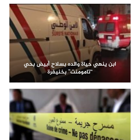
ابن ينهي حياة والده بسلاح أبيض بحي
“تامومنت” بخنيفرة