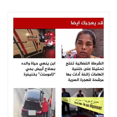
قد يعجبك ايضا
الشرطة القضائية تفتح
ابن ينهي حياة والده
تحقيقا على خلفية
بسلاح أبيض بحي
اتهامات زائفة أدلت بها
“تامومنت” بخنيفرة
مرشحة للهجرة السرية