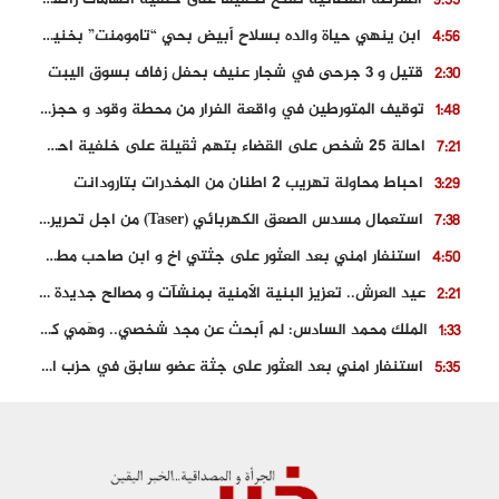
9:55
ابن ينهي حياة والده بسلاح أبيض بحي “تامومنت” بخنيفرة
4:56
قتيل و 3 جرحى في شجار عنيف بحفل زفاف بسوق اليبت
2:30
توقيف المتورطين في واقعة الفرار من محطة وقود و حجز السيارة
1:48
احالة 25 شخص على القضاء بتهم ثقيلة على خلفية احداث المناطق الشمالية
7:21
احباط محاولة تهريب 2 اطنان من المخدرات بتارودانت
3:29
استعمال مسدس الصعق الكهربائي (Taser) من اجل تحرير شابة محتجزة
7:38
استنفار امني بعد العثور على جثتي اخ و ابن صاحب مطعم اسماك مشهور بطنجة
4:50
عيد العرش.. تعزيز البنية الأمنية بمنشآت و مصالح جديدة بكل من الحسيمة – فاس و الناظور
2:21
الملك محمد السادس: لم أبحث عن مجد شخصي.. وهَمي كرامة المغاربة
1:33
استنفار امني بعد العثور على جثة عضو سابق في حزب المصباح بالقنيطرة..
5:35
حجز 61 كلغ من الكوكايين و توقيف شخصين بالكركرات
3:46
مصرع عشريني في حادث قطار نقل الفوسفاط..
5:29
العثور على سبعينية جثة هامدة بمقر سكناها بمراكش
9:18