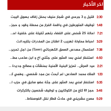
اخر الأخبار
قتيل و 3 جرحى في شجار عنيف بحفل زفاف بسوق اليبت
2:30
توقيف المتورطين في واقعة الفرار من محطة وقود و حجز السيارة
1:48
احالة 25 شخص على القضاء بتهم ثقيلة على خلفية احداث المناطق الشمالية
7:21
احباط محاولة تهريب 2 اطنان من المخدرات بتارودانت
3:29
استعمال مسدس الصعق الكهربائي (Taser) من اجل تحرير شابة محتجزة
7:38
استنفار امني بعد العثور على جثتي اخ و ابن صاحب مطعم اسماك مشهور بطنجة
4:50
عيد العرش.. تعزيز البنية الأمنية بمنشآت و مصالح جديدة بكل من الحسيمة – فاس و الناظور
2:21
الملك محمد السادس: لم أبحث عن مجد شخصي.. وهَمي كرامة المغاربة
1:33
استنفار امني بعد العثور على جثة عضو سابق في حزب المصباح بالقنيطرة..
5:35
حجز 61 كلغ من الكوكايين و توقيف شخصين بالكركرات
3:46
مصرع عشريني في حادث قطار نقل الفوسفاط..
5:29
العثور على سبعينية جثة هامدة بمقر سكناها بمراكش
9:18