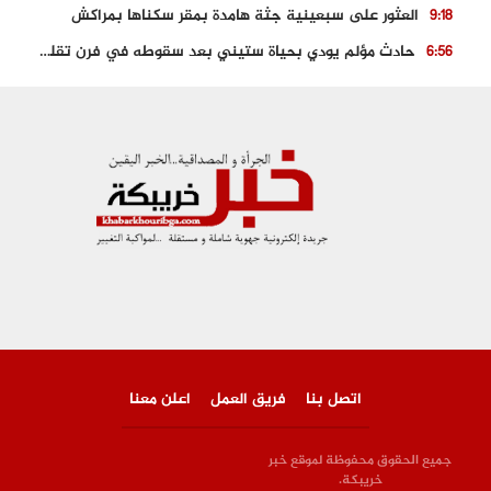
العثور على سبعينية جثة هامدة بمقر سكناها بمراكش
9:18
حادث مؤلم يودي بحياة ستيني بعد سقوطه في فرن تقليدي “للجير”
6:56
مصرع شابة ثلاثينية إثر سقوط سيارتها من منحدر خطير بالجرف الأصفر
3:02
توقيف “رضى الطالياني” بتهمة القيادة في حالة سكر و رفضه الامتثال للأمن
3:04
العثور على جثة سبعيني مدفونة بعد أسابيع من اختفائه الغامض
6:42
نادي المحامين بالمغرب يدخل على الخط قضية وفاة مهاجر مغربي ببولونيا
4:40
اتصل بنا
فريق العمل
اعلن معنا
جميع الحقوق محفوظة لموقع خبر
خريبكة.