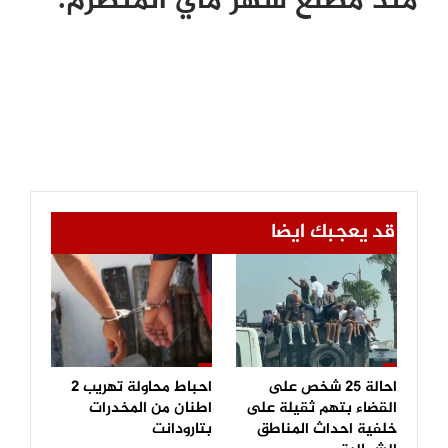
منذ مطلع شهر ماي المنصرم.
قد يعجبك ايضا
احالة 25 شخص على
احباط محاولة تهريب 2
القضاء بتهم ثقيلة على
اطنان من المخدرات
خلفية احداث المناطق
بتارودانت