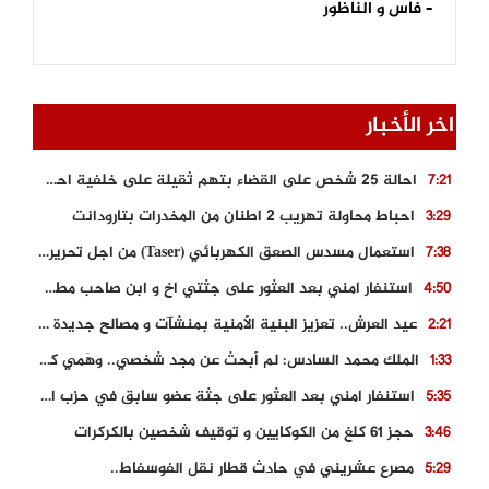
– فاس و الناظور
اخر الأخبار
احالة 25 شخص على القضاء بتهم ثقيلة على خلفية احداث المناطق الشمالية
7:21
احباط محاولة تهريب 2 اطنان من المخدرات بتارودانت
3:29
استعمال مسدس الصعق الكهربائي (Taser) من اجل تحرير شابة محتجزة
7:38
استنفار امني بعد العثور على جثتي اخ و ابن صاحب مطعم اسماك مشهور بطنجة
4:50
عيد العرش.. تعزيز البنية الأمنية بمنشآت و مصالح جديدة بكل من الحسيمة – فاس و الناظور
2:21
الملك محمد السادس: لم أبحث عن مجد شخصي.. وهَمي كرامة المغاربة
1:33
استنفار امني بعد العثور على جثة عضو سابق في حزب المصباح بالقنيطرة..
5:35
حجز 61 كلغ من الكوكايين و توقيف شخصين بالكركرات
3:46
مصرع عشريني في حادث قطار نقل الفوسفاط..
5:29