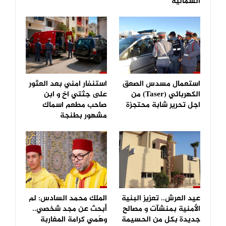
الشمالية
استعمال مسدس الصعق
استنفار امني بعد العثور
الكهربائي (Taser) من
على جثتي اخ و ابن
اجل تحرير شابة محتجزة
صاحب مطعم اسماك
مشهور بطنجة
عيد العرش.. تعزيز البنية
الملك محمد السادس: لم
الأمنية بمنشآت و مصالح
أبحث عن مجد شخصي..
جديدة بكل من الحسيمة
وهَمي كرامة المغاربة