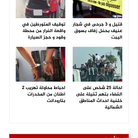
قتيل و 3 جرحى في شجار
توقيف المتورطين في
عنيف بحفل زفاف بسوق
واقعة الفرار من محطة
اليبت
وقود و حجز السيارة
احالة 25 شخص على
احباط محاولة تهريب 2
القضاء بتهم ثقيلة على
اطنان من المخدرات
خلفية احداث المناطق
بتارودانت
الشمالية