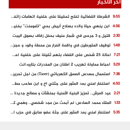
اخر الأخبار
الشرطة القضائية تفتح تحقيقا على خلفية اتهامات زائفة أدلت بها مرشحة للهجرة السرية
9:55
ابن ينهي حياة والده بسلاح أبيض بحي “تامومنت” بخنيفرة
4:56
قتيل و 3 جرحى في شجار عنيف بحفل زفاف بسوق اليبت
2:30
توقيف المتورطين في واقعة الفرار من محطة وقود و حجز السيارة
1:48
احالة 25 شخص على القضاء بتهم ثقيلة على خلفية احداث المناطق الشمالية
7:21
احباط محاولة تهريب 2 اطنان من المخدرات بتارودانت
3:29
استعمال مسدس الصعق الكهربائي (Taser) من اجل تحرير شابة محتجزة
7:38
استنفار امني بعد العثور على جثتي اخ و ابن صاحب مطعم اسماك مشهور بطنجة
4:50
عيد العرش.. تعزيز البنية الأمنية بمنشآت و مصالح جديدة بكل من الحسيمة – فاس و الناظور
2:21
الملك محمد السادس: لم أبحث عن مجد شخصي.. وهَمي كرامة المغاربة
1:33
استنفار امني بعد العثور على جثة عضو سابق في حزب المصباح بالقنيطرة..
5:35
حجز 61 كلغ من الكوكايين و توقيف شخصين بالكركرات
3:46