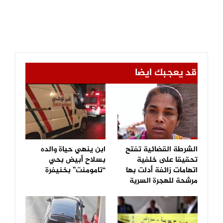
قد يعجبك ايضا
الشرطة القضائية تفتح
ابن ينهي حياة والده
تحقيقا على خلفية
بسلاح أبيض بحي
اتهامات زائفة أدلت بها
“تامومنت” بخنيفرة
مرشحة للهجرة السرية