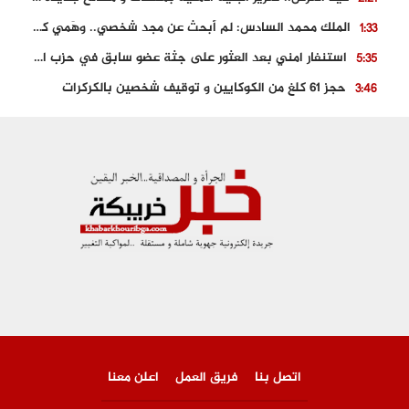
الملك محمد السادس: لم أبحث عن مجد شخصي.. وهَمي كرامة المغاربة
1:33
استنفار امني بعد العثور على جثة عضو سابق في حزب المصباح بالقنيطرة..
5:35
حجز 61 كلغ من الكوكايين و توقيف شخصين بالكركرات
3:46
مصرع عشريني في حادث قطار نقل الفوسفاط..
5:29
العثور على سبعينية جثة هامدة بمقر سكناها بمراكش
9:18
حادث مؤلم يودي بحياة ستيني بعد سقوطه في فرن تقليدي “للجير”
6:56
مصرع شابة ثلاثينية إثر سقوط سيارتها من منحدر خطير بالجرف الأصفر
3:02
اتصل بنا
فريق العمل
اعلن معنا