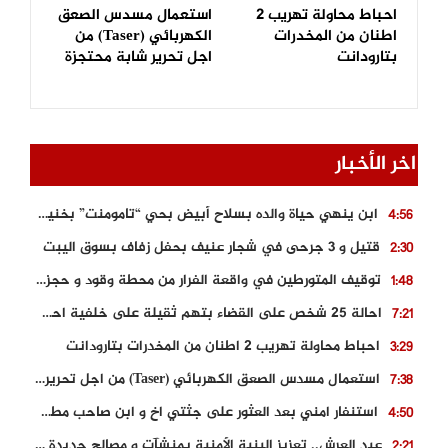
احباط محاولة تهريب 2
استعمال مسدس الصعق
اطنان من المخدرات
الكهربائي (Taser) من
بتارودانت
اجل تحرير شابة محتجزة
اخر الأخبار
ابن ينهي حياة والده بسلاح أبيض بحي “تامومنت” بخنيفرة
4:56
قتيل و 3 جرحى في شجار عنيف بحفل زفاف بسوق اليبت
2:30
توقيف المتورطين في واقعة الفرار من محطة وقود و حجز السيارة
1:48
احالة 25 شخص على القضاء بتهم ثقيلة على خلفية احداث المناطق الشمالية
7:21
احباط محاولة تهريب 2 اطنان من المخدرات بتارودانت
3:29
استعمال مسدس الصعق الكهربائي (Taser) من اجل تحرير شابة محتجزة
7:38
استنفار امني بعد العثور على جثتي اخ و ابن صاحب مطعم اسماك مشهور بطنجة
4:50
عيد العرش.. تعزيز البنية الأمنية بمنشآت و مصالح جديدة بكل من الحسيمة – فاس و الناظور
2:21