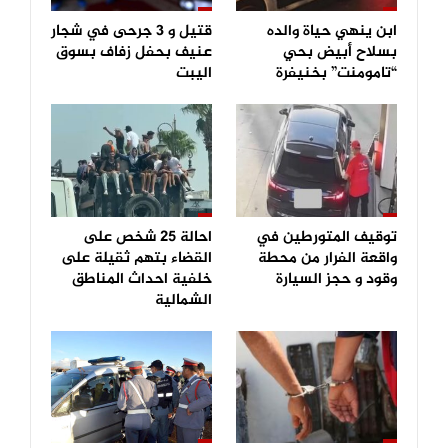
ابن ينهي حياة والده
قتيل و 3 جرحى في شجار
بسلاح أبيض بحي
عنيف بحفل زفاف بسوق
“تامومنت” بخنيفرة
اليبت
توقيف المتورطين في
احالة 25 شخص على
واقعة الفرار من محطة
القضاء بتهم ثقيلة على
وقود و حجز السيارة
خلفية احداث المناطق
الشمالية