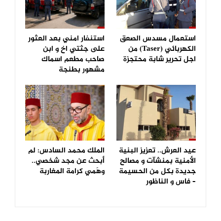
استعمال مسدس الصعق
استنفار امني بعد العثور
الكهربائي (Taser) من
على جثتي اخ و ابن
اجل تحرير شابة محتجزة
صاحب مطعم اسماك
مشهور بطنجة
عيد العرش.. تعزيز البنية
الملك محمد السادس: لم
الأمنية بمنشآت و مصالح
أبحث عن مجد شخصي..
جديدة بكل من الحسيمة
وهَمي كرامة المغاربة
– فاس و الناظور