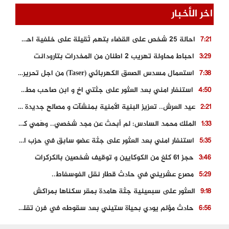
اخر الأخبار
احالة 25 شخص على القضاء بتهم ثقيلة على خلفية احداث المناطق الشمالية
7:21
احباط محاولة تهريب 2 اطنان من المخدرات بتارودانت
3:29
استعمال مسدس الصعق الكهربائي (Taser) من اجل تحرير شابة محتجزة
7:38
استنفار امني بعد العثور على جثتي اخ و ابن صاحب مطعم اسماك مشهور بطنجة
4:50
عيد العرش.. تعزيز البنية الأمنية بمنشآت و مصالح جديدة بكل من الحسيمة – فاس و الناظور
2:21
الملك محمد السادس: لم أبحث عن مجد شخصي.. وهَمي كرامة المغاربة
1:33
استنفار امني بعد العثور على جثة عضو سابق في حزب المصباح بالقنيطرة..
5:35
حجز 61 كلغ من الكوكايين و توقيف شخصين بالكركرات
3:46
مصرع عشريني في حادث قطار نقل الفوسفاط..
5:29
العثور على سبعينية جثة هامدة بمقر سكناها بمراكش
9:18
حادث مؤلم يودي بحياة ستيني بعد سقوطه في فرن تقليدي “للجير”
6:56
مصرع شابة ثلاثينية إثر سقوط سيارتها من منحدر خطير بالجرف الأصفر
3:02