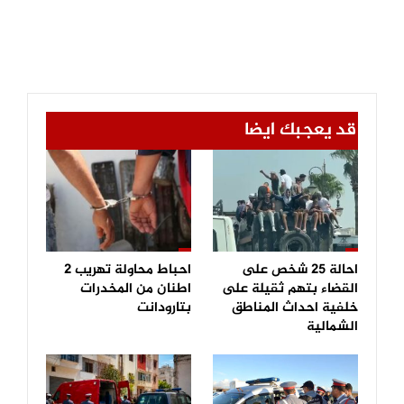
قد يعجبك ايضا
احالة 25 شخص على
احباط محاولة تهريب 2
القضاء بتهم ثقيلة على
اطنان من المخدرات
خلفية احداث المناطق
بتارودانت
الشمالية