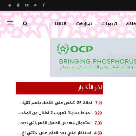
قافة
تربويات
تمازيغت
قناتنا
اخر الأخبار
احالة 25 شخص على القضاء بتهم ثقيلة على خلفية احداث المناطق الشمالية
7:21
احباط محاولة تهريب 2 اطنان من المخدرات بتارودانت
3:29
استعمال مسدس الصعق الكهربائي (Taser) من اجل تحرير شابة محتجزة
7:38
استنفار امني بعد العثور على جثتي اخ و ابن صاحب مطعم اسماك مشهور بطنجة
4:50