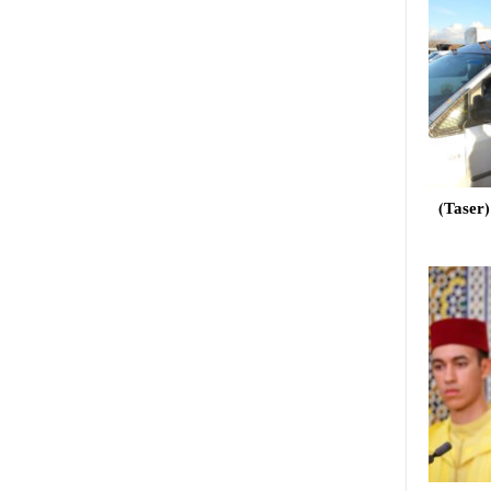
استعمال مسدس الصعق الكهربائي (Taser)