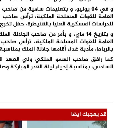
و في 04 يونيو، و بتعليمات سامية من صاح
العامة للقوات المسلحة الملكية، ترأس صاحب ال
للدراسات العسكرية العليا بالقنيطرة، حفل تخرج الفوج الـ 25 للسلك العالي للدفاع والفوج ال
و بتاريخ 14 ماي، و بأمر من صاحب الجلا
العامة للقوات المسلحة الملكية، ترأس صاحب ا
بالرباط، مأدبة غداء أقامها جلالة الملك بمناسب
كما رافق صاحب السمو الملكي ولي العهد الأ
السادس، بمناسبة إحياء ليلة القدر المباركة وصلا
قد يعجبك ايضا