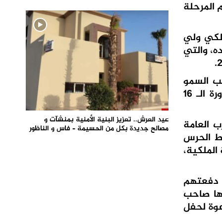
 المرحلة
ملكي ولي
ه، والتي
ب السمو
الملكي ولي العهد، في 25 غشت بالقصر الملكي بتطوان، الأطفال المقدسيين المشاركين في الدورة الـ 16
عيد العرش.. تعزيز البنية الأمنية بمنشآت و
رب العامة
مصالح جديدة بكل من الحسيمة – فاس و الناظور
ط الحرس
الملكية،
ى دفعتهم
ها صاحب
عوة لحفل