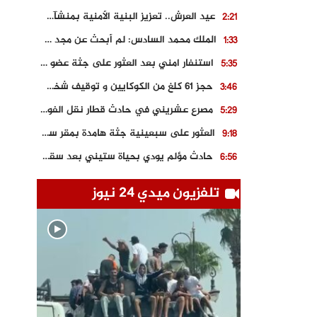
عيد العرش.. تعزيز البنية الأمنية بمنشآت و مصالح جديدة بكل من الحسيمة – فاس و الناظور
2:21
الملك محمد السادس: لم أبحث عن مجد شخصي.. وهَمي كرامة المغاربة
1:33
استنفار امني بعد العثور على جثة عضو سابق في حزب المصباح بالقنيطرة..
5:35
حجز 61 كلغ من الكوكايين و توقيف شخصين بالكركرات
3:46
مصرع عشريني في حادث قطار نقل الفوسفاط..
5:29
العثور على سبعينية جثة هامدة بمقر سكناها بمراكش
9:18
حادث مؤلم يودي بحياة ستيني بعد سقوطه في فرن تقليدي “للجير”
6:56
مصرع شابة ثلاثينية إثر سقوط سيارتها من منحدر خطير بالجرف الأصفر
3:02
تلفزيون ميدي 24 نيوز
توقيف “رضى الطالياني” بتهمة القيادة في حالة سكر و رفضه الامتثال للأمن
3:04
العثور على جثة سبعيني مدفونة بعد أسابيع من اختفائه الغامض
6:42
نادي المحامين بالمغرب يدخل على الخط قضية وفاة مهاجر مغربي ببولونيا
4:40