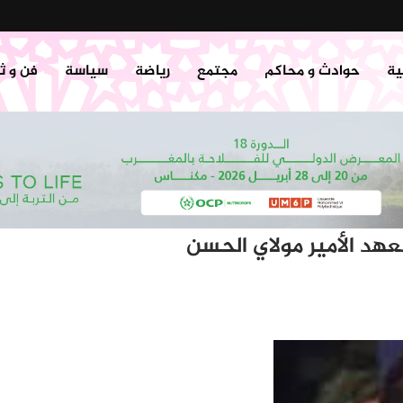
ية
حوادث و محاكم
مجتمع
رياضة
سياسة
فن و ث