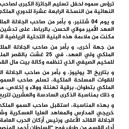
ترؤس سموه لحفل تسليم الجائزة الكبرى لصاحب ا
النهائية من النسخة الرابعة عشرة للدوري الملكي
و يوم 04 شتنبر، و بأمر من صاحب الجلا
العهد الأمير مولاي الحسن، بالرباط، على تدشين 
مكنت من ملاءمة هذه البنية التحتية الرياضية الرفيع
من جهة أخرى، و بأمر من صاحب الجلالة الم
للمخيم الصيفي الذي تنظمه وكالة بيت مال الق
و بتاريخ 31 يوليوز، و بأمر من صاحب ال
للقوات المسلحة الملكية، تسلم صاحب السمو 
الملكي بتطوان، برقية تهنئة وولاء و إخلاص، م
و ذلك بمناسبة الذكرى السادسة والعشرين لتربع
و بهذه المناسبة، استقبل صاحب السمو الملكي 
خريجي المدارس والمعاهد العليا العسكرية وش
الجلالة القائد الأعلى ورئيس أركان الحرب الع
أداء القسم من طرف فوج “السلطان أحمد المنصو