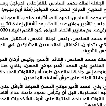
لجلالة الملك محمد السادس للقفز على الحواجز، برسم
 المغربي الدولي للقفز على الحواجز (فئة أربع نجوم).
لة الملك محمد السادس، نصره الله، أشرف صاحب السمو ال
ملعب “الأمير مولاي عبد الله”، بعد أشغال إعادة تشييد
ة، مع معايير الاتحاد الدولي لكرة القدم (فيفا) 2030.
لك محمد السادس، رئيس لجنة القدس، استقبل صاح
دس الشريف.
جلالة الملك محمد السادس، القائد الأعلى ورئيس أركان الح
الملكي ولي العهد الأمير مولاي الحسن، بنادي ضبا
رفوعة إلى جلالة الملك من طرف أسرة القوات المسلحة 
 جلالة الملك على عرش أسلافه المنعمين.
ولي العهد الأمير مولاي الحسن الضباط الأوائل عل
به العسكرية، قبل أن يترأس سموه مأدبة غداء أقام
امة للقوات المسلحة الملكية على شرف الشخصيات المد
ر الذهبي”.