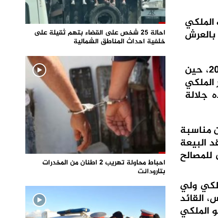
 23 لميلاد صاحب السمو الملكي
احالة 25 شخص على القضاء بتهم ثقيلة على
بالعرش
خلفية احداث المناطق الشمالية
وتعد هذه الذكرى مناسبة يستحضر فيها الشعب المغربي الفرحة الغامرة التي عاشها يوم 8 ماي 2003، حين
 الملكي
ه جلالة
ن مناسبة
د البيعة
 للمصالح
احباط محاولة تهريب 2 اطنان من المخدرات
بتارودانت
لكي ولي
، القائد
و الملكي