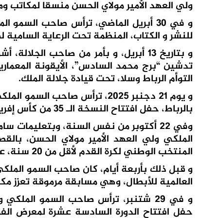
ولي العهد الأمير مولاي الحسن منسقا لمكاتب ومص
و في 30 أبريل الماضي، ترأس صاحب السمو ا
للنشر و الكتاب، المنظمة تحت الرعاية السامية 
و بتاريخ 13 أبريل، و بأمر من صاحب الج
تدشين “برج محمد السادس”، الأيقونة المعمارية
التوأم الرباط وسلا، تحت قيادة جلالة الملك.
و يوم 21 دجنبر 2025، ترأس صاحب 
بالرباط، حفل افتتاح النسخة الـ 35 من كأس إفريقيا للأمم- المغرب 2025.
وفي 22 أكتوبر من نفس السنة، وبتعليمات
الملكي ولي العهد الأمير مولاي الحسن، بالقص
المنتخب الوطني لكرة القدم لأقل من 20 سنة، عقب ظفرهم بكأس العالم 2025 التي نظمت في الشيلي.
العالمية للأبطال، وهي مسابقة مرموقة تعزز مك
و في 29 شتنبر، ترأس صاحب السمو الملك