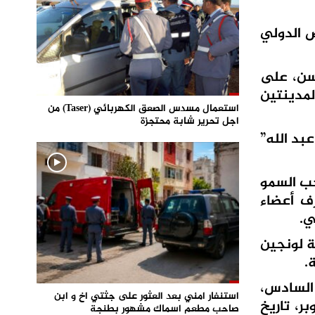
رض الدولي
لحسن، على
لمدينتين
استعمال مسدس الصعق الكهربائي (Taser) من
اجل تحرير شابة محتجزة
 عبد الله”
حب السمو
رف أعضاء
و الملكي ولي العهد قد ترأس الجائزة الكبرى للرباط 2025 لجولة لونجين
.
 السادس،
استنفار امني بعد العثور على جثتي اخ و ابن
لمعرض الفرس للجديدة، الذي تواصلت فعالياته إلى غاية 5 أكتوبر، تاريخ
صاحب مطعم اسماك مشهور بطنجة