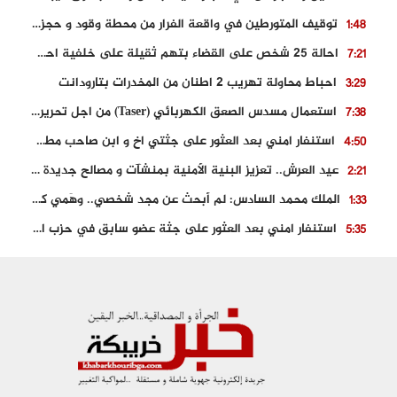
توقيف المتورطين في واقعة الفرار من محطة وقود و حجز السيارة
1:48
احالة 25 شخص على القضاء بتهم ثقيلة على خلفية احداث المناطق الشمالية
7:21
احباط محاولة تهريب 2 اطنان من المخدرات بتارودانت
3:29
استعمال مسدس الصعق الكهربائي (Taser) من اجل تحرير شابة محتجزة
7:38
استنفار امني بعد العثور على جثتي اخ و ابن صاحب مطعم اسماك مشهور بطنجة
4:50
عيد العرش.. تعزيز البنية الأمنية بمنشآت و مصالح جديدة بكل من الحسيمة – فاس و الناظور
2:21
الملك محمد السادس: لم أبحث عن مجد شخصي.. وهَمي كرامة المغاربة
1:33
استنفار امني بعد العثور على جثة عضو سابق في حزب المصباح بالقنيطرة..
5:35
حجز 61 كلغ من الكوكايين و توقيف شخصين بالكركرات
3:46
مصرع عشريني في حادث قطار نقل الفوسفاط..
5:29
العثور على سبعينية جثة هامدة بمقر سكناها بمراكش
9:18
حادث مؤلم يودي بحياة ستيني بعد سقوطه في فرن تقليدي “للجير”
6:56