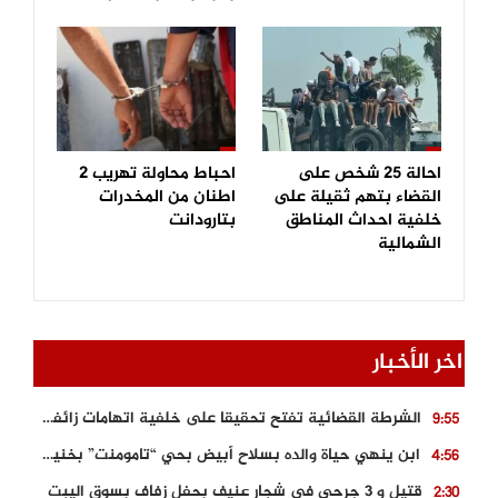
احالة 25 شخص على
احباط محاولة تهريب 2
القضاء بتهم ثقيلة على
اطنان من المخدرات
خلفية احداث المناطق
بتارودانت
الشمالية
اخر الأخبار
الشرطة القضائية تفتح تحقيقا على خلفية اتهامات زائفة أدلت بها مرشحة للهجرة السرية
9:55
ابن ينهي حياة والده بسلاح أبيض بحي “تامومنت” بخنيفرة
4:56
قتيل و 3 جرحى في شجار عنيف بحفل زفاف بسوق اليبت
2:30