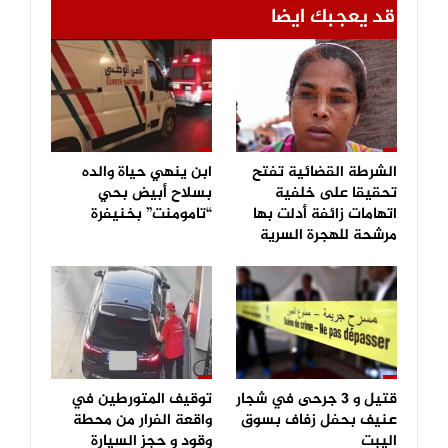
قد يعجبك ايضا
الشرطة القضائية تفتح
ابن ينهي حياة والده
تحقيقا على خلفية
بسلاح أبيض بحي
اتهامات زائفة أدلت بها
“تامومنت” بخنيفرة
مرشحة للهجرة السرية
قتيل و 3 جرحى في شجار
توقيف المتورطين في
عنيف بحفل زفاف بسوق
واقعة الفرار من محطة
اليبت
وقود و حجز السيارة