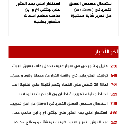
استعمال مسدس الصعق
استنفار امني بعد العثور
الكهربائي (Taser) من
على جثتي اخ و ابن
اجل تحرير شابة محتجزة
صاحب مطعم اسماك
مشهور بطنجة
اخر الأخبار
قتيل و 3 جرحى في شجار عنيف بحفل زفاف بسوق اليبت
2:30
توقيف المتورطين في واقعة الفرار من محطة وقود و حجز السيارة
1:48
احالة 25 شخص على القضاء بتهم ثقيلة على خلفية احداث المناطق الشمالية
7:21
احباط محاولة تهريب 2 اطنان من المخدرات بتارودانت
3:29
استعمال مسدس الصعق الكهربائي (Taser) من اجل تحرير شابة محتجزة
7:38
استنفار امني بعد العثور على جثتي اخ و ابن صاحب مطعم اسماك مشهور بطنجة
4:50
عيد العرش.. تعزيز البنية الأمنية بمنشآت و مصالح جديدة بكل من الحسيمة – فاس و الناظور
2:21