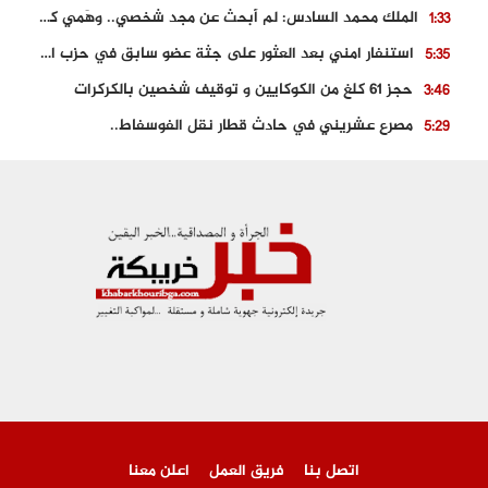
الملك محمد السادس: لم أبحث عن مجد شخصي.. وهَمي كرامة المغاربة
1:33
استنفار امني بعد العثور على جثة عضو سابق في حزب المصباح بالقنيطرة..
5:35
حجز 61 كلغ من الكوكايين و توقيف شخصين بالكركرات
3:46
مصرع عشريني في حادث قطار نقل الفوسفاط..
5:29
العثور على سبعينية جثة هامدة بمقر سكناها بمراكش
9:18
حادث مؤلم يودي بحياة ستيني بعد سقوطه في فرن تقليدي “للجير”
6:56
مصرع شابة ثلاثينية إثر سقوط سيارتها من منحدر خطير بالجرف الأصفر
3:02
توقيف “رضى الطالياني” بتهمة القيادة في حالة سكر و رفضه الامتثال للأمن
3:04
اتصل بنا
فريق العمل
اعلن معنا