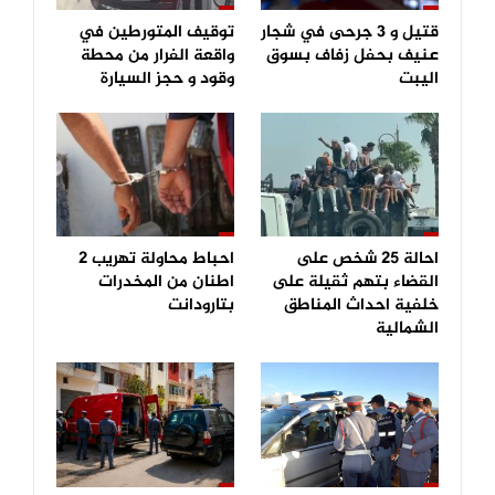
قتيل و 3 جرحى في شجار
توقيف المتورطين في
عنيف بحفل زفاف بسوق
واقعة الفرار من محطة
اليبت
وقود و حجز السيارة
احالة 25 شخص على
احباط محاولة تهريب 2
القضاء بتهم ثقيلة على
اطنان من المخدرات
خلفية احداث المناطق
بتارودانت
الشمالية