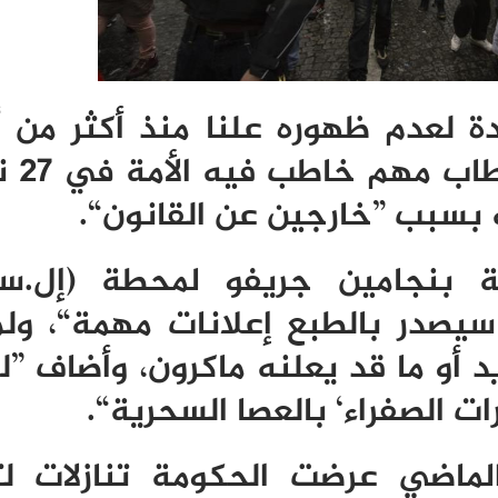
دة لعدم ظهوره علنا منذ أكثر من 
فيما تفاقم 
ه بسبب ”خارجين عن القانون
“.
 بنجامين جريفو لمحطة (إل.سي
سيصدر بالطبع إعلانات مهمة“، ول
 أو ما قد يعلنه ماكرون، وأضاف ”ل
 الصفراء‘ بالعصا السحرية
“.
ماضي عرضت الحكومة تنازلات لت