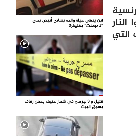
رنسية
النار
ابن ينهي حياة والده بسلاح أبيض بحي
“تامومنت” بخنيفرة
 التي
قتيل و 3 جرحى في شجار عنيف بحفل زفاف
بسوق اليبت