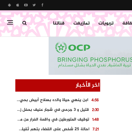
قافة
تربويات
تمازيغت
قناتنا
اخر الأخبار
ابن ينهي حياة والده بسلاح أبيض بحي “تامومنت” بخنيفرة
4:56
قتيل و 3 جرحى في شجار عنيف بحفل زفاف بسوق اليبت
2:30
توقيف المتورطين في واقعة الفرار من محطة وقود و حجز السيارة
1:48
احالة 25 شخص على القضاء بتهم ثقيلة على خلفية احداث المناطق الشمالية
7:21