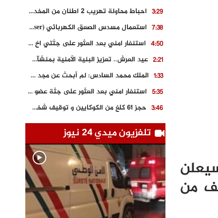
احباط محاولة تهريب 2 اطنان من المخدرات بتارودانت
3:29
استعمال مسدس الصعق الكهربائي (Taser) من اجل تحرير شابة محتجزة
7:38
استنفار امني بعد العثور على جثتي اخ و ابن صاحب مطعم اسماك مشهور بطنجة
4:50
عيد العرش.. تعزيز البنية الأمنية بمنشآت و مصالح جديدة بكل من الحسيمة – فاس و الناظور
2:21
الملك محمد السادس: لم أبحث عن مجد شخصي.. وهَمي كرامة المغاربة
1:33
استنفار امني بعد العثور على جثة عضو سابق في حزب المصباح بالقنيطرة..
5:35
حجز 61 كلغ من الكوكايين و توقيف شخصين بالكركرات
3:46
مصرع عشريني في حادث قطار نقل الفوسفاط..
5:29
تلفزيون ميدي 24 نيوز
العثور على سبعينية جثة هامدة بمقر سكناها بمراكش
9:18
حادث مؤلم يودي بحياة ستيني بعد سقوطه في فرن تقليدي “للجير”
6:56
سيعلن
مصرع شابة ثلاثينية إثر سقوط سيارتها من منحدر خطير بالجرف الأصفر
3:02
نف من