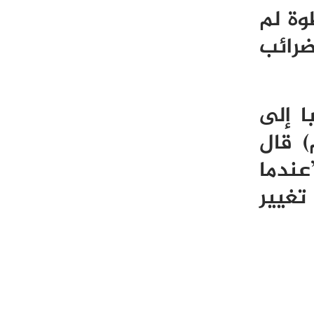
وة لم
ضرائب
ا إلى
) قال
عندما
تغيير