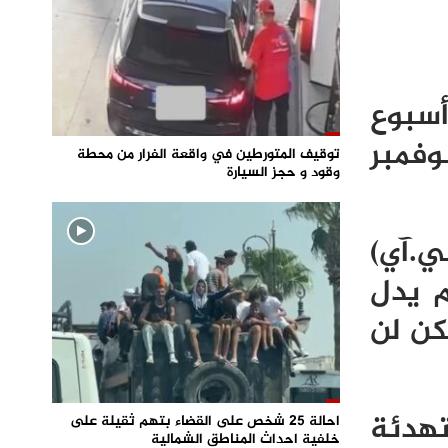
أسبوع
العنف. وكان آخر خطاب مهم خاطب فيه الأمة في 27 نوفمبر
توقيف المتورطين في واقعة الفرار من محطة
وقود و حجز السيارة
.آي)
م يدل
كن لن
هدئة
احالة 25 شخص على القضاء بتهم ثقيلة على
خلفية احداث المناطق الشمالية