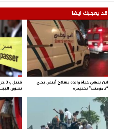
قد يعجبك ايضا
ابن ينهي حياة والده بسلاح أبيض بحي
قتيل
“تامومنت” بخنيفرة
بسوق اليبت