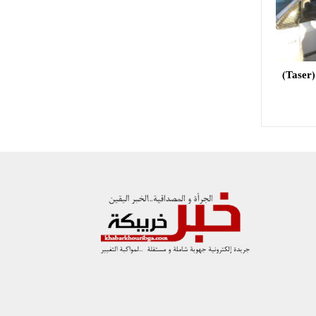
استعمال مسدس الصعق الكهربائي (Taser)