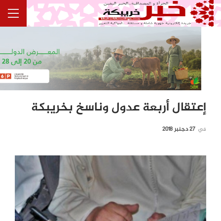
إعتقال أربعة عدول وناسخ بخريبكة
في
27 دجنبر 2018