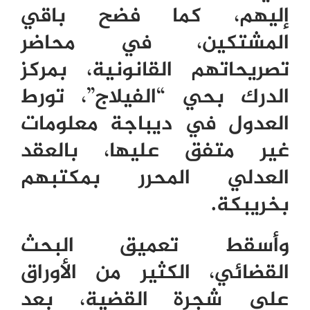
إليهم، كما فضح باقي
المشتكين، في محاضر
تصريحاتهم القانونية، بمركز
الدرك بحي “الفيلاج”، تورط
العدول في ديباجة معلومات
غير متفق عليها، بالعقد
العدلي المحرر بمكتبهم
بخريبكة.
وأسقط تعميق البحث
القضائي، الكثير من الأوراق
على شجرة القضية، بعد