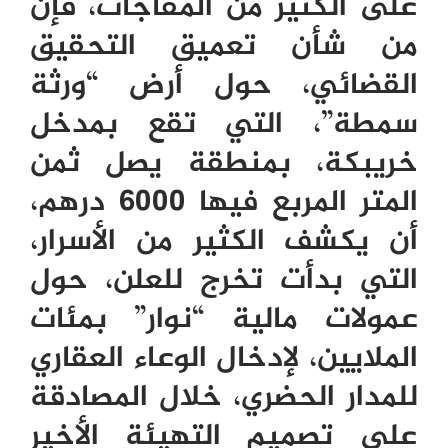
على الكثير من المفاجآت، فإن
من شأن تعميق التحقيق
القضائي، حول أرض “ورثة
سمطة”، التي تقع بمدخل
خريبكة، بمنطقة يصل ثمن
المتر المربع فيها 6000 درهم،
أن يكشف الكثير من الأسرار،
التي بدأت تخرج للعلن، حول
عمولات مالية “نوار” بمئات
الملايين، لإدخال الوعاء العقاري
للمدار الحضري، خلال المصادقة
على تصميم التهيئة الأخير