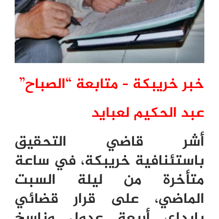
خبر خريبكة – متابعة “الصباح”
عبد الحكيم لعبايد
أشر قاضي التحقيق
باستئنافية خريبكة، في ساعة
متأخرة من ليلة السبت
الماضي، على قرار قضائي
بإيداع، أربعة عدول وناسخ