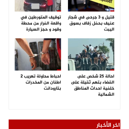
قتيل و 3 جرحى في شجار
توقيف المتورطين في
عنيف بحفل زفاف بسوق
واقعة الفرار من محطة
اليبت
وقود و حجز السيارة
احالة 25 شخص على
احباط محاولة تهريب 2
القضاء بتهم ثقيلة على
اطنان من المخدرات
خلفية احداث المناطق
بتارودانت
الشمالية
اخر الأخبار