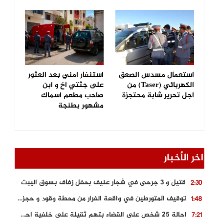
استعمال مسدس الصعق
استنفار امني بعد العثور
الكهربائي (Taser) من
على جثتي اخ و ابن
اجل تحرير شابة محتجزة
صاحب مطعم اسماك
مشهور بطنجة
اخر الأخبار
قتيل و 3 جرحى في شجار عنيف بحفل زفاف بسوق اليبت
2:30
توقيف المتورطين في واقعة الفرار من محطة وقود و حجز السيارة
1:48
احالة 25 شخص على القضاء بتهم ثقيلة على خلفية احداث المناطق الشمالية
7:21