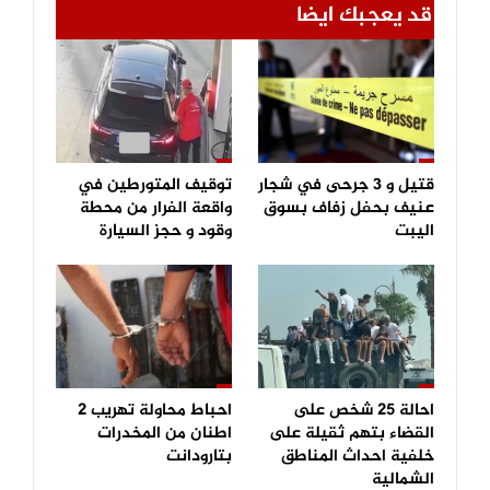
قد يعجبك ايضا
قتيل و 3 جرحى في شجار
توقيف المتورطين في
عنيف بحفل زفاف بسوق
واقعة الفرار من محطة
اليبت
وقود و حجز السيارة
احالة 25 شخص على
احباط محاولة تهريب 2
القضاء بتهم ثقيلة على
اطنان من المخدرات
خلفية احداث المناطق
بتارودانت
الشمالية