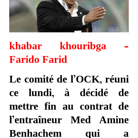
khabar khouribga –
Farido Farid
Le comité de l’OCK, réuni
ce lundi, à décidé de
mettre fin au contrat de
l’entraîneur Med Amine
Benhachem qui a