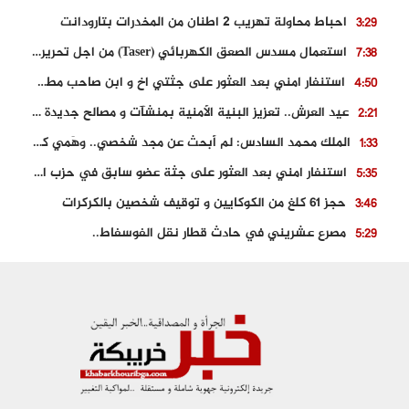
احباط محاولة تهريب 2 اطنان من المخدرات بتارودانت
3:29
استعمال مسدس الصعق الكهربائي (Taser) من اجل تحرير شابة محتجزة
7:38
استنفار امني بعد العثور على جثتي اخ و ابن صاحب مطعم اسماك مشهور بطنجة
4:50
عيد العرش.. تعزيز البنية الأمنية بمنشآت و مصالح جديدة بكل من الحسيمة – فاس و الناظور
2:21
الملك محمد السادس: لم أبحث عن مجد شخصي.. وهَمي كرامة المغاربة
1:33
استنفار امني بعد العثور على جثة عضو سابق في حزب المصباح بالقنيطرة..
5:35
حجز 61 كلغ من الكوكايين و توقيف شخصين بالكركرات
3:46
مصرع عشريني في حادث قطار نقل الفوسفاط..
5:29
العثور على سبعينية جثة هامدة بمقر سكناها بمراكش
9:18
حادث مؤلم يودي بحياة ستيني بعد سقوطه في فرن تقليدي “للجير”
6:56
مصرع شابة ثلاثينية إثر سقوط سيارتها من منحدر خطير بالجرف الأصفر
3:02
توقيف “رضى الطالياني” بتهمة القيادة في حالة سكر و رفضه الامتثال للأمن
3:04