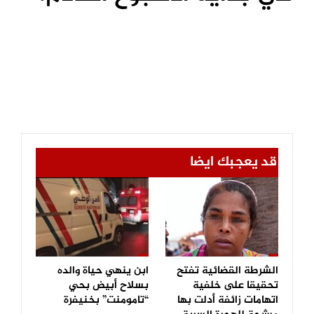
قد يعجبك ايضا
الشرطة القضائية تفتح
ابن ينهي حياة والده
تحقيقا على خلفية
بسلاح أبيض بحي
اتهامات زائفة أدلت بها
“تامومنت” بخنيفرة