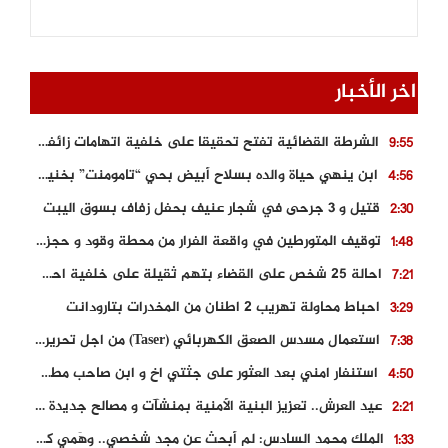
اخر الأخبار
الشرطة القضائية تفتح تحقيقا على خلفية اتهامات زائفة أدلت بها مرشحة للهجرة السرية
9:55
ابن ينهي حياة والده بسلاح أبيض بحي “تامومنت” بخنيفرة
4:56
قتيل و 3 جرحى في شجار عنيف بحفل زفاف بسوق اليبت
2:30
توقيف المتورطين في واقعة الفرار من محطة وقود و حجز السيارة
1:48
احالة 25 شخص على القضاء بتهم ثقيلة على خلفية احداث المناطق الشمالية
7:21
احباط محاولة تهريب 2 اطنان من المخدرات بتارودانت
3:29
استعمال مسدس الصعق الكهربائي (Taser) من اجل تحرير شابة محتجزة
7:38
استنفار امني بعد العثور على جثتي اخ و ابن صاحب مطعم اسماك مشهور بطنجة
4:50
عيد العرش.. تعزيز البنية الأمنية بمنشآت و مصالح جديدة بكل من الحسيمة – فاس و الناظور
2:21
الملك محمد السادس: لم أبحث عن مجد شخصي.. وهَمي كرامة المغاربة
1:33