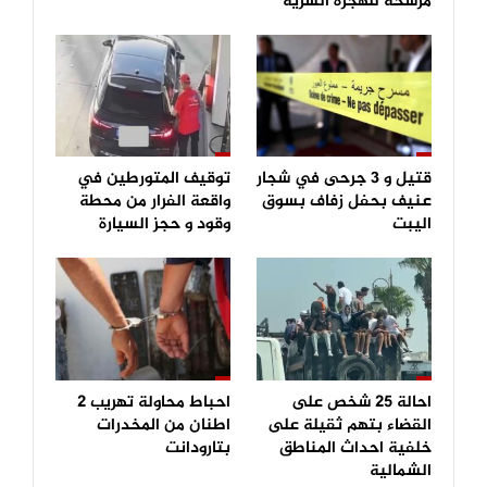
مرشحة للهجرة السرية
قتيل و 3 جرحى في شجار
توقيف المتورطين في
عنيف بحفل زفاف بسوق
واقعة الفرار من محطة
اليبت
وقود و حجز السيارة
احالة 25 شخص على
احباط محاولة تهريب 2
القضاء بتهم ثقيلة على
اطنان من المخدرات
خلفية احداث المناطق
بتارودانت
الشمالية