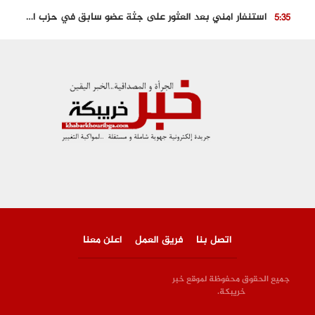
استنفار امني بعد العثور على جثة عضو سابق في حزب المصباح بالقنيطرة..
5:35
حجز 61 كلغ من الكوكايين و توقيف شخصين بالكركرات
3:46
مصرع عشريني في حادث قطار نقل الفوسفاط..
5:29
العثور على سبعينية جثة هامدة بمقر سكناها بمراكش
9:18
حادث مؤلم يودي بحياة ستيني بعد سقوطه في فرن تقليدي “للجير”
6:56
اتصل بنا
فريق العمل
اعلن معنا
جميع الحقوق محفوظة لموقع خبر
خريبكة.