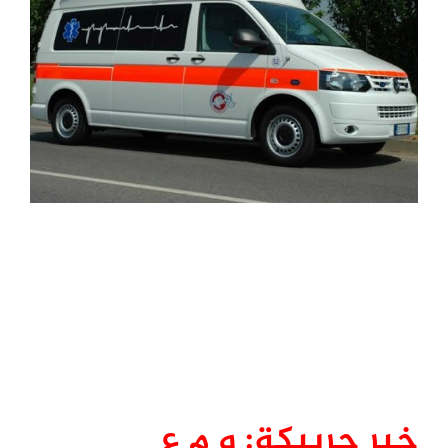
خبر حريبكة: و م ع