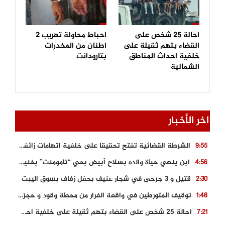
احالة 25 شخص على
احباط محاولة تهريب 2
القضاء بتهم ثقيلة على
اطنان من المخدرات
خلفية احداث المناطق
بتارودانت
الشمالية
اخر الأخبار
الشرطة القضائية تفتح تحقيقا على خلفية اتهامات زائفة أدلت بها مرشحة للهجرة السرية
9:55
ابن ينهي حياة والده بسلاح أبيض بحي “تامومنت” بخنيفرة
4:56
قتيل و 3 جرحى في شجار عنيف بحفل زفاف بسوق اليبت
2:30
توقيف المتورطين في واقعة الفرار من محطة وقود و حجز السيارة
1:48
احالة 25 شخص على القضاء بتهم ثقيلة على خلفية احداث المناطق الشمالية
7:21