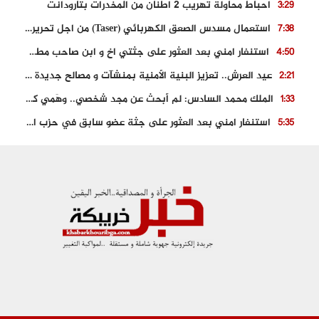
احباط محاولة تهريب 2 اطنان من المخدرات بتارودانت
3:29
استعمال مسدس الصعق الكهربائي (Taser) من اجل تحرير شابة محتجزة
7:38
استنفار امني بعد العثور على جثتي اخ و ابن صاحب مطعم اسماك مشهور بطنجة
4:50
عيد العرش.. تعزيز البنية الأمنية بمنشآت و مصالح جديدة بكل من الحسيمة – فاس و الناظور
2:21
الملك محمد السادس: لم أبحث عن مجد شخصي.. وهَمي كرامة المغاربة
1:33
استنفار امني بعد العثور على جثة عضو سابق في حزب المصباح بالقنيطرة..
5:35
حجز 61 كلغ من الكوكايين و توقيف شخصين بالكركرات
3:46
مصرع عشريني في حادث قطار نقل الفوسفاط..
5:29
العثور على سبعينية جثة هامدة بمقر سكناها بمراكش
9:18
حادث مؤلم يودي بحياة ستيني بعد سقوطه في فرن تقليدي “للجير”
6:56