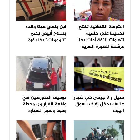
الشرطة القضائية تفتح
ابن ينهي حياة والده
تحقيقا على خلفية
بسلاح أبيض بحي
اتهامات زائفة أدلت بها
“تامومنت” بخنيفرة
مرشحة للهجرة السرية
قتيل و 3 جرحى في شجار
توقيف المتورطين في
عنيف بحفل زفاف بسوق
واقعة الفرار من محطة
اليبت
وقود و حجز السيارة