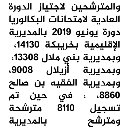
والمترشحين لاجتياز الدورة
العادية لامتحانات البكالوريا
دورة يونيو 2019 بالمديرية
الإقليمية بخريبكة
14130
،
وبمديرية بني ملال
13308
،
وبمديرية أزيلال
9008
،
وبمديرية الفقيه بن صالح
8860
، ، في حين تم
تسجيل
8110
مترشحة
ومترشح بالمديرية