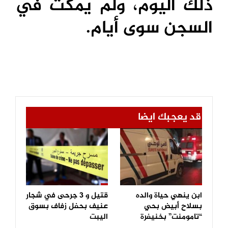
ذلك اليوم، ولم يمكث في
السجن سوى أيام.
قد يعجبك ايضا
ابن ينهي حياة والده
قتيل و 3 جرحى في شجار
بسلاح أبيض بحي
عنيف بحفل زفاف بسوق
“تامومنت” بخنيفرة
اليبت