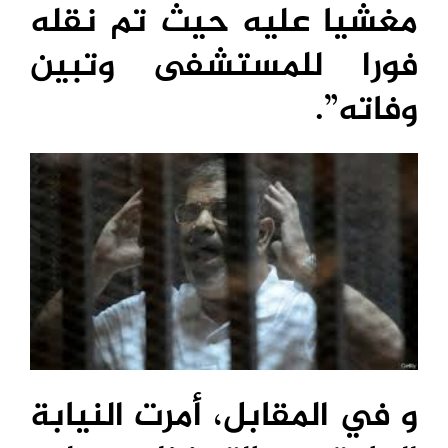
مغشيا عليه حيث تم نقله
فورا للمستشفى وتبين
وفاته”.
و في المقابل، أمرت النيابة