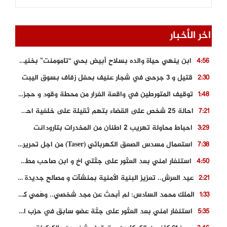
اخر الأخبار
ابن ينهي حياة والده بسلاح أبيض بحي “تامومنت” بخنيفرة
4:56
قتيل و 3 جرحى في شجار عنيف بحفل زفاف بسوق اليبت
2:30
توقيف المتورطين في واقعة الفرار من محطة وقود و حجز السيارة
1:48
احالة 25 شخص على القضاء بتهم ثقيلة على خلفية احداث المناطق الشمالية
7:21
احباط محاولة تهريب 2 اطنان من المخدرات بتارودانت
3:29
استعمال مسدس الصعق الكهربائي (Taser) من اجل تحرير شابة محتجزة
7:38
استنفار امني بعد العثور على جثتي اخ و ابن صاحب مطعم اسماك مشهور بطنجة
4:50
عيد العرش.. تعزيز البنية الأمنية بمنشآت و مصالح جديدة بكل من الحسيمة – فاس و الناظور
2:21
الملك محمد السادس: لم أبحث عن مجد شخصي.. وهَمي كرامة المغاربة
1:33
استنفار امني بعد العثور على جثة عضو سابق في حزب المصباح بالقنيطرة..
5:35