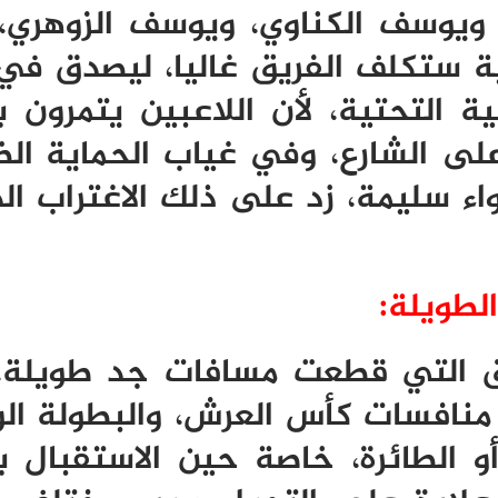
يوسف الكناوي، ويوسف الزوهري،
ة ستكلف الفريق غاليا، ليصدق في
ية التحتية، لأن اللاعبين يتمرون 
ى الشارع، وفي غياب الحماية الض
ء سليمة، زد على ذلك الاغتراب الذ
لطويلة:
رق التي قطعت مسافات جد طويلة
منافسات كأس العرش، والبطولة ال
أو الطائرة، خاصة حين الاستقبال بت