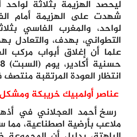
ليحصد الهزيمة بثلاثة لواحد أ
شهدت على الهزيمة أمام الفت
لواحد، والمغرب الفاسي بثلاث
التطواني، بهدف، والتعادل بهد
علما أن إغلاق أبواب مركب ال
حسنية أكادير، يوم (السبت)
18
انتظار العودة المرتقبة منتصف فب
عناصر أولمبيك خريبكة ومشكل ا
رسخ أحمد العجلاني في أذهان
ملاعب بأرضية اصطناعية، مما سا
الباهتة، بدليل أن المجموعة 