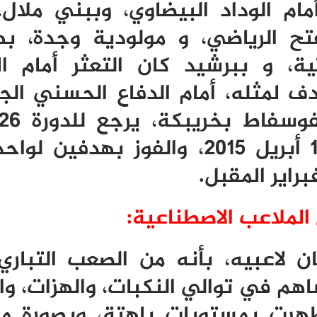
مام الوداد البيضاوي، وببني ملال،
ح الرياضي، و مولودية وجدة، ب
ية، و ببرشيد كان التعثر أمام ا
ف لمثله، أمام الدفاع الحسني الج
فوسفاط بخريبكة، يرجع للدورة
26
أبريل
2015
، والفوز بهدفين لواح
راير المقبل.
لملاعب الاصطناعية:
 لاعبيه، بأنه من الصعب التبار
هم في توالي النكبات، والهزات، وال
ظهرت بمستويات باهتة، وبصورة مه