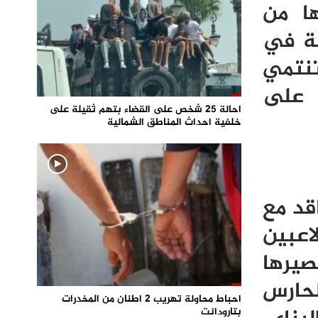
ها من
قة في
تنتمي
 على
احالة 25 شخص على القضاء بتهم ثقيلة على
خلفية احداث المناطق الشمالية
قد مع
اعبين
صيرها
لحارس
احباط محاولة تهريب 2 اطنان من المخدرات
بتارودانت