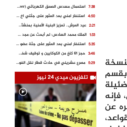
استعمال مسدس الصعق الكهربائي (Taser) من اجل تحرير شابة محتجزة
7:38
استنفار امني بعد العثور على جثتي اخ و ابن صاحب مطعم اسماك مشهور بطنجة
4:50
عيد العرش.. تعزيز البنية الأمنية بمنشآت و مصالح جديدة بكل من الحسيمة – فاس و الناظور
2:21
الملك محمد السادس: لم أبحث عن مجد شخصي.. وهَمي كرامة المغاربة
1:33
استنفار امني بعد العثور على جثة عضو سابق في حزب المصباح بالقنيطرة..
5:35
حجز 61 كلغ من الكوكايين و توقيف شخصين بالكركرات
3:46
لنسخة
مصرع عشريني في حادث قطار نقل الفوسفاط..
5:29
 بقسم
العثور على سبعينية جثة هامدة بمقر سكناها بمراكش
9:18
تلفزيون ميدي 24 نيوز
ضئيلة
حادث مؤلم يودي بحياة ستيني بعد سقوطه في فرن تقليدي “للجير”
6:56
مصرع شابة ثلاثينية إثر سقوط سيارتها من منحدر خطير بالجرف الأصفر
3:02
 فإنه
توقيف “رضى الطالياني” بتهمة القيادة في حالة سكر و رفضه الامتثال للأمن
3:04
ره عن
واعد،