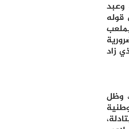
 وعبد
 قوله
بملعب
رورية
ي زاد
، وظل
وطنية
ادلة،