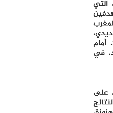
 التي
هدفين
لمغرب
ديدي،
، أمام
د، في
ي على
نتائج
زوزة،