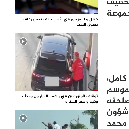
تخفيف
جموعة
قتيل و 3 جرحى في شجار عنيف بحفل زفاف
بسوق اليبت
كامل،
لموسم
توقيف المتورطين في واقعة الفرار من محطة
صلحته
وقود و حجز السيارة
 شؤون
 محمد