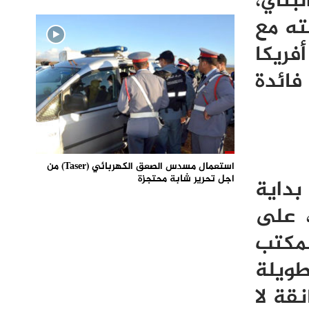
بناي،
ته مع
فريكا
فائدة
استعمال مسدس الصعق الكهربائي (Taser) من
اجل تحرير شابة محتجزة
بداية
، على
لمكتب
طويلة
قة لا