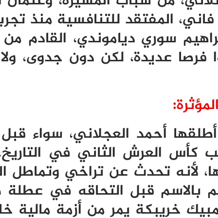
ثلاثي، من شباب المسيرة، وعثمان ال
 فاني، المفتقد للتنافسية منذ تجرب
اهيم سوري دياموندي، القادم من أ
 فرصا عديدة، لكن دون جدوى، ولا 
مؤثرة:
 أطلقها أحمد العجلاني، سواء قبل 
قب كأس العرش الثاني في التاريخ
ها، لأنه تحدث عن تراخي وتماطل ا
 بالاسم قبل التحاقه في عطلة 
مبيك خريبكة يمر من أزمة مالية خان