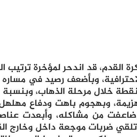
رة القدم، قد اندحر لمؤخرة ترتيب ا
لاحترافية، وبأضعف رصيد في مساره
 نقطة خلال مرحلة الذهاب، وبنسبة 
للهزيمة، وبهجوم باهت ودفاع مهلهل،
ضاعفت من مشاكله، وأبعدت عناص
 تلقي ضربات موجعة داخل وخارج الق