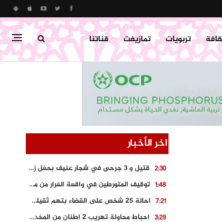
قافة
تربويات
تمازيغت
قناتنا
اخر الأخبار
قتيل و 3 جرحى في شجار عنيف بحفل زفاف بسوق اليبت
2:30
توقيف المتورطين في واقعة الفرار من محطة وقود و حجز السيارة
1:48
احالة 25 شخص على القضاء بتهم ثقيلة على خلفية احداث المناطق الشمالية
7:21
احباط محاولة تهريب 2 اطنان من المخدرات بتارودانت
3:29