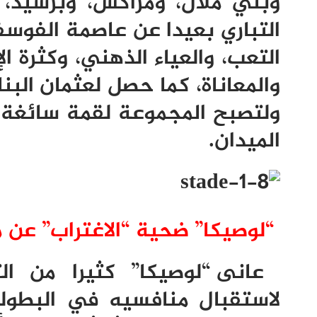
وبني ملال، ومراكش، وبرشيد،
التباري بعيدا عن عاصمة الفوسفا
التعب، والعياء الذهني، وكثرة ا
والمعاناة، كما حصل لعثمان البنا
ولتصبح المجموعة لقمة سائغة أم
الميدان.
“لوصيكا” ضحية “الاغتراب” عن 
عانى “لوصيكا” كثيرا من ال
لاستقبال منافسيه في البطولة ا