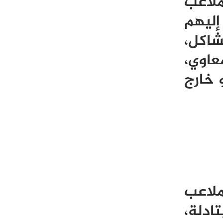
ملاعب
إليهم
شاكل،
عاوي،
 خارج
ملاعب
ادلة،