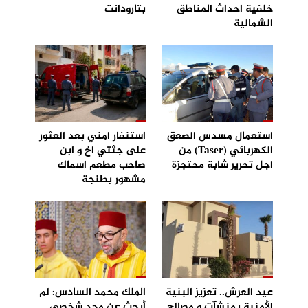
خلفية احداث المناطق
بتارودانت
الشمالية
استعمال مسدس الصعق
استنفار امني بعد العثور
الكهربائي (Taser) من
على جثتي اخ و ابن
اجل تحرير شابة محتجزة
صاحب مطعم اسماك
مشهور بطنجة
عيد العرش.. تعزيز البنية
الملك محمد السادس: لم
الأمنية بمنشآت و مصالح
أبحث عن مجد شخصي..