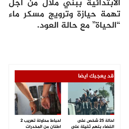
الابتدائية ببني ملال من أجل
تهمة حيازة وترويج مسكر ماء
“الحياة” مع حالة العود.
قد يعجبك ايضا
احالة 25 شخص على
احباط محاولة تهريب 2
القضاء بتهم ثقيلة على
اطنان من المخدرات