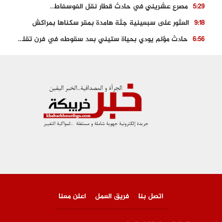
مصرع عشريني في حادث قطار نقل الفوسفاط..
5:29
العثور على سبعينية جثة هامدة بمقر سكناها بمراكش
9:18
حادث مؤلم يودي بحياة ستيني بعد سقوطه في فرن تقليدي “للجير”
6:56
مصرع شابة ثلاثينية إثر سقوط سيارتها من منحدر خطير بالجرف الأصفر
3:02
توقيف “رضى الطالياني” بتهمة القيادة في حالة سكر و رفضه الامتثال للأمن
3:04
العثور على جثة سبعيني مدفونة بعد أسابيع من اختفائه الغامض
6:42
نادي المحامين بالمغرب يدخل على الخط قضية وفاة مهاجر مغربي ببولونيا
4:40
اتصل بنا
فريق العمل
اعلن معنا