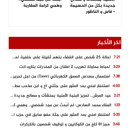
جديدة بكل من الحسيمة
وهَمي كرامة المغاربة
– فاس و الناظور
اخر الأخبار
احالة 25 شخص على القضاء بتهم ثقيلة على خلفية احداث المناطق الشمالية
7:21
احباط محاولة تهريب 2 اطنان من المخدرات بتارودانت
3:29
استعمال مسدس الصعق الكهربائي (Taser) من اجل تحرير شابة محتجزة
7:38
استنفار امني بعد العثور على جثتي اخ و ابن صاحب مطعم اسماك مشهور بطنجة
4:50
عيد العرش.. تعزيز البنية الأمنية بمنشآت و مصالح جديدة بكل من الحسيمة – فاس و الناظور
2:21
الملك محمد السادس: لم أبحث عن مجد شخصي.. وهَمي كرامة المغاربة
1:33
استنفار امني بعد العثور على جثة عضو سابق في حزب المصباح بالقنيطرة..
5:35
حجز 61 كلغ من الكوكايين و توقيف شخصين بالكركرات
3:46