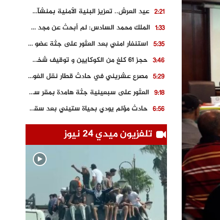
عيد العرش.. تعزيز البنية الأمنية بمنشآت و مصالح جديدة بكل من الحسيمة – فاس و الناظور
2:21
الملك محمد السادس: لم أبحث عن مجد شخصي.. وهَمي كرامة المغاربة
1:33
استنفار امني بعد العثور على جثة عضو سابق في حزب المصباح بالقنيطرة..
5:35
حجز 61 كلغ من الكوكايين و توقيف شخصين بالكركرات
3:46
مصرع عشريني في حادث قطار نقل الفوسفاط..
5:29
العثور على سبعينية جثة هامدة بمقر سكناها بمراكش
9:18
حادث مؤلم يودي بحياة ستيني بعد سقوطه في فرن تقليدي “للجير”
6:56
مصرع شابة ثلاثينية إثر سقوط سيارتها من منحدر خطير بالجرف الأصفر
3:02
تلفزيون ميدي 24 نيوز
توقيف “رضى الطالياني” بتهمة القيادة في حالة سكر و رفضه الامتثال للأمن
3:04
العثور على جثة سبعيني مدفونة بعد أسابيع من اختفائه الغامض
6:42
نادي المحامين بالمغرب يدخل على الخط قضية وفاة مهاجر مغربي ببولونيا
4:40