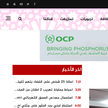
قافة
تربويات
تمازيغت
قناتنا
اخر الأخبار
احالة 25 شخص على القضاء بتهم ثقيلة على خلفية احداث المناطق الشمالية
7:21
احباط محاولة تهريب 2 اطنان من المخدرات بتارودانت
3:29
استعمال مسدس الصعق الكهربائي (Taser) من اجل تحرير شابة محتجزة
7:38
استنفار امني بعد العثور على جثتي اخ و ابن صاحب مطعم اسماك مشهور بطنجة
4:50