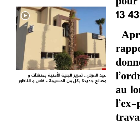
pour 
13 43
Aprè
rapp
donn
l’ord
عيد العرش.. تعزيز البنية الأمنية بمنشآت و
مصالح جديدة بكل من الحسيمة – فاس و الناظور
au lo
l’ex-
trava