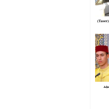
استعمال مسدس الصعق الكهربائي (Taser)
مجد