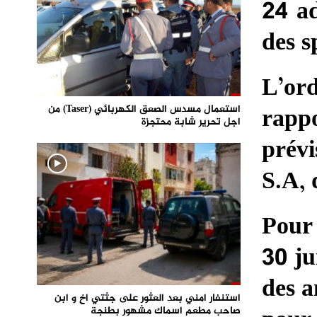
24 ad
des s
L’or
rapp
استعمال مسدس الصعق الكهربائي (Taser) من
اجل تحرير شابة محتجزة
prévi
S.A, 
Pour 
30 ju
des a
استنفار امني بعد العثور على جثتي اخ و ابن
صاحب مطعم اسماك مشهور بطنجة