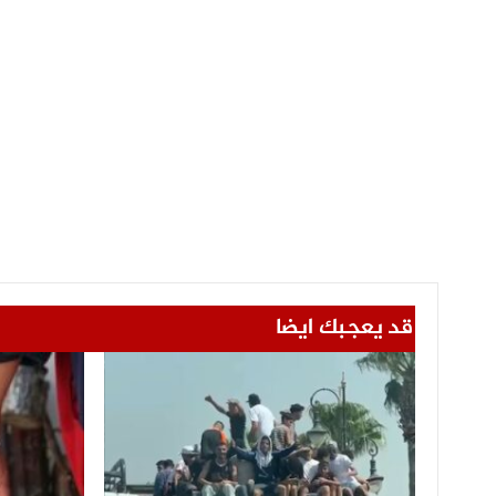
قد يعجبك ايضا