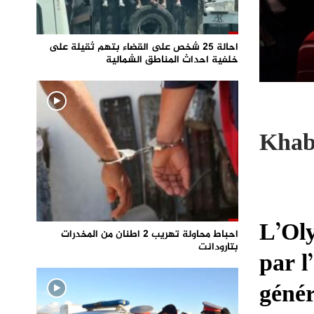
احالة 25 شخص على القضاء بتهم ثقيلة على
خلفية احداث المناطق الشمالية
Khab
L’Ol
احباط محاولة تهريب 2 اطنان من المخدرات
بتارودانت
par l
génér