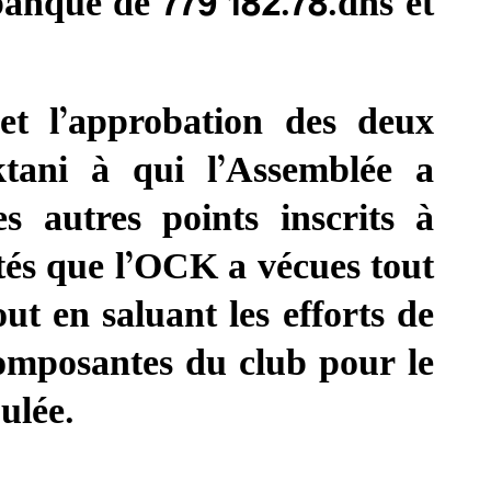
banque de 779 182.78.dhs et
et l’approbation des deux
ktani à qui l’Assemblée a
 autres points inscrits à
ltés que l’OCK a vécues tout
ut en saluant les efforts de
composantes du club pour le
ulée.