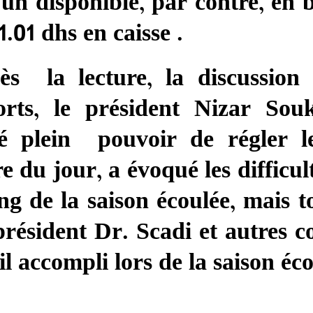
un disponible, par contre, en 
1.01 dhs en caisse .
s la lecture, la discussion 
orts, le président Nizar Sou
é plein pouvoir de régler les
re du jour, a évoqué les difficu
ng de la saison écoulée, mais to
président Dr. Scadi et autres 
il accompli lors de la saison éco