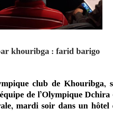
ar khou
ribga : farid barigo
ympique club de Khouribga, s
’équipe de l’Olympique Dchira 
ale, mardi soir dans un hôtel 