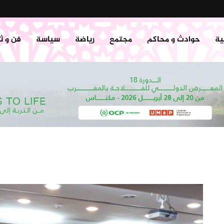
ية
حوادث و محاكم
مجتمع
رياضة
سياسة
فن و ث